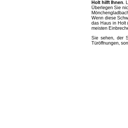
Holt hilft Ihnen
. 
Überlegen Sie nic
Mönchengladbach-H
Wenn diese Schwa
das Haus in Holt
meisten Einbrech
Sie sehen, der S
Türöffnungen, son