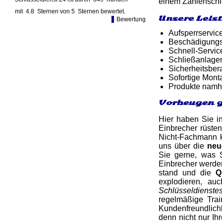
einem Zahlenschlo
mit
4.8
Sternen von
5
Sternen bewertet.
Unsere Leist
Bewertung
Aufsperrservic
Beschädigungsf
Schnell-Service
Schließanlage
Sicherheitsber
Sofortige Mon
Produkte namh
Vorbeugen g
Hier haben Sie in
Einbrecher rüsten
Nicht-Fachmann k
uns über die
neu
Sie gerne, was 
Einbrecher werden
stand und die
Q
explodieren, au
Schlüsseldienste
regelmäßige Tra
Kundenfreundlichk
denn nicht nur Ih