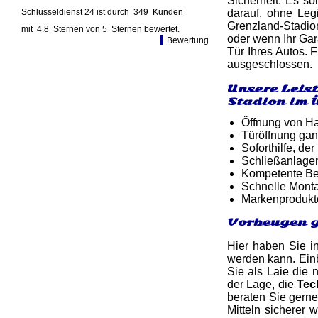
Sicherheit. Es so
Schlüsseldienst 24 ist durch
349
Kunden
darauf, ohne Leg
Grenzland-Stadion
mit
4.8
Sternen von
5
Sternen bewertet.
oder wenn Ihr Gar
Bewertung
Tür Ihres Autos. 
ausgeschlossen.
Unsere Leis
Stadion im 
Öffnung von Ha
Türöffnung gan
Soforthilfe, d
Schließanlage
Kompetente Ber
Schnelle Monta
Markenprodukt
Vorbeugen 
Hier haben Sie in
werden kann. Einb
Sie als Laie die 
der Lage, die
Tec
beraten Sie gern
Mitteln sicherer