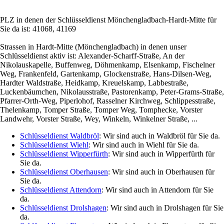
PLZ in denen der Schlüsseldienst Mönchengladbach-Hardt-Mitte für
Sie da ist: 41068, 41169
Strassen in Hardt-Mitte (Mönchengladbach) in denen unser
Schlüsseldienst aktiv ist: Alexander-Scharff-Straße, An der
Nikolauskapelle, Buffenweg, Döhmenkamp, Elsenkamp, Fischelner
Weg, Frankenfeld, Gartenkamp, Glockenstraße, Hans-Dilsen-Weg,
Hardter Waldstraße, Heidkamp, Kreuelskamp, Labbestraße,
Luckenbäumchen, Nikolausstraße, Pastorenkamp, Peter-Grams-Straße,
Pfarrer-Orth-Weg, Piperlohof, Rasselner Kirchweg, Schlippesstraße,
Thelenkamp, Tomper Straße, Tomper Weg, Tomphecke, Vorster
Landwehr, Vorster Straße, Wey, Winkeln, Winkelner Straße, ...
Schlüsseldienst Waldbröl
: Wir sind auch in Waldbröl für Sie da.
Schlüsseldienst Wiehl
: Wir sind auch in Wiehl für Sie da.
Schlüsseldienst Wipperfürth
: Wir sind auch in Wipperfürth für
Sie da.
Schlüsseldienst Oberhausen
: Wir sind auch in Oberhausen für
Sie da.
Schlüsseldienst Attendorn
: Wir sind auch in Attendorn für Sie
da.
Schlüsseldienst Drolshagen
: Wir sind auch in Drolshagen für Sie
da.