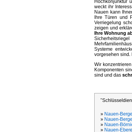
Hochkonjunktur u
weckt ihr Interes
Nauen kann Ihnen
Ihre Türen und 
Verriegelung sch
zeigen und erklä
Ihre Wohnung a
Sicherheitsrieg
Mehrfamilienhäus
Systeme entwicke
vorgesehen sind. 
Wir konzentrieren
Komponenten sind 
sind und das
schn
"Schlüsseldien
»
Nauen-Berg
»
Nauen-Berg
»
Nauen-Börni
»
Nauen-Ebere