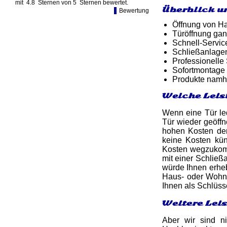
mit
4.8
Sternen von
5
Sternen bewertet.
Überblick u
Bewertung
Öffnung von Ha
Türöffnung gan
Schnell-Service
Schließanlagen
Professionelle
Sofortmontage 
Produkte namh
Welche Leis
Wenn eine Tür led
Tür wieder geöff
hohen Kosten de
keine Kosten kün
Kosten wegzukomm
mit einer Schließ
würde Ihnen erheb
Haus- oder Wohnun
Ihnen als Schlüss
Weitere Lei
Aber wir sind n