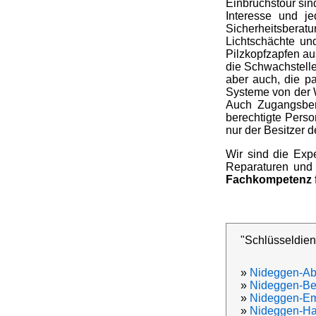
Einbruchstour sin
Interesse und j
Sicherheitsberat
Lichtschächte un
Pilzkopfzapfen au
die Schwachstell
aber auch, die p
Systeme von der 
Auch Zugangsber
berechtigte Pers
nur der Besitzer 
Wir sind die Expe
Reparaturen und 
Fachkompetenz
"Schlüsseldien
»
Nideggen-A
»
Nideggen-Be
»
Nideggen-E
»
Nideggen-Ha