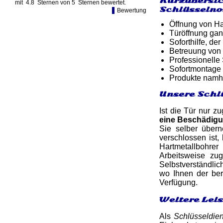
Kurzübersic
mit
4.8
Sternen von
5
Sternen bewertet.
Schlüsselno
Bewertung
Öffnung von Ha
Türöffnung gan
Soforthilfe, d
Betreuung von
Professionelle
Sofortmontage 
Produkte namh
Unsere Schl
Ist die Tür nur z
eine Beschädig
Sie selber übern
verschlossen ist
Hartmetallbohre
Arbeitsweise zu
Selbstverständlic
wo Ihnen der bere
Verfügung.
Weitere Lei
Als
Schlüsseldie