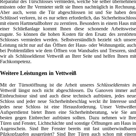
Reparatur des Türschlosses vermieden, welche Sie selber übernehmen
müssten oder Ihr Vermieter stellt sie Ihnen nachträglich in Rechnung.
Aber auch, wenn die Tür abgeschlossen ist und Sie haben den
Schlüssel verloren, ist es nur selten erforderlich, das Sicherheitsschloss
mit einem Hartmetallbohrer zu zerstören. Besonders in einem Haus mit
einer Schließanlage kommt Ihnen diese schonende Arbeitsweise
zugute. So können die hohen Kosten für den Ersatz des zerstörten
Schlosses vermieden werden. Selbstverständlich bezieht sich unsere
Leistung nicht nur auf das Öffnen der Haus- oder Wohnungstür, auch
bei Problemfällen wie dem Öffnen von Wandsafes und Tresoren, sind
wir als Schlüsseldienst Vettweiß an Ihrer Seite und helfen Ihnen mit
Fachkompetenz.
Weitere Leistungen in Vettweiß
Mit der Türnotöffnung ist die Arbeit unseres
Schlüsseldienstes in
Vettweiß
längst noch nicht abgeschlossen. Da Ganoven immer auf
Einbruchstour sind und auch diese technisch aufrüsten, jedes neue
Schloss und jeder neue Sicherheitsbeschlag weckt ihr Interesse und
jedes neue Schloss ist eine Herausforderung. Unser Vettweißer
Aufsperrdienst bietet Ihnen eine Sicherheitsberatung, wie Sie am
besten gegen Einbrecher aufrüsten sollten. Dazu nehmen wir Ihre
Türen und Fenster, Lichtschächte und sonstige Öffnungen am Haus in
Augenschein. Sind Ihre Fenster bereits mit fast unüberwindbaren
Pilzkopfzapfen ausgerüstet? Sind Ihre Türen auch schon mit einem