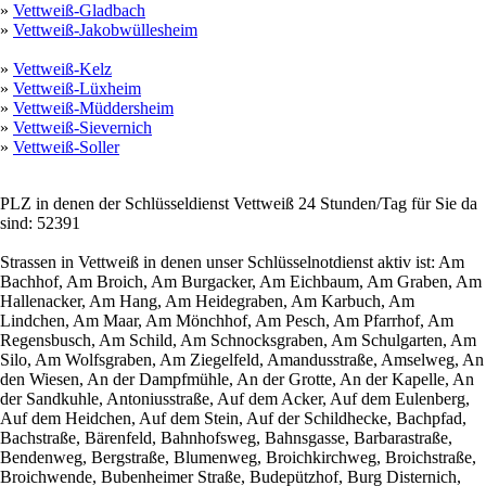
»
Vettweiß-Gladbach
»
Vettweiß-Jakobwüllesheim
»
Vettweiß-Kelz
»
Vettweiß-Lüxheim
»
Vettweiß-Müddersheim
»
Vettweiß-Sievernich
»
Vettweiß-Soller
PLZ in denen der Schlüsseldienst Vettweiß 24 Stunden/Tag für Sie da
sind: 52391
Strassen in Vettweiß in denen unser Schlüsselnotdienst aktiv ist: Am
Bachhof, Am Broich, Am Burgacker, Am Eichbaum, Am Graben, Am
Hallenacker, Am Hang, Am Heidegraben, Am Karbuch, Am
Lindchen, Am Maar, Am Mönchhof, Am Pesch, Am Pfarrhof, Am
Regensbusch, Am Schild, Am Schnocksgraben, Am Schulgarten, Am
Silo, Am Wolfsgraben, Am Ziegelfeld, Amandusstraße, Amselweg, An
den Wiesen, An der Dampfmühle, An der Grotte, An der Kapelle, An
der Sandkuhle, Antoniusstraße, Auf dem Acker, Auf dem Eulenberg,
Auf dem Heidchen, Auf dem Stein, Auf der Schildhecke, Bachpfad,
Bachstraße, Bärenfeld, Bahnhofsweg, Bahnsgasse, Barbarastraße,
Bendenweg, Bergstraße, Blumenweg, Broichkirchweg, Broichstraße,
Broichwende, Bubenheimer Straße, Budepützhof, Burg Disternich,