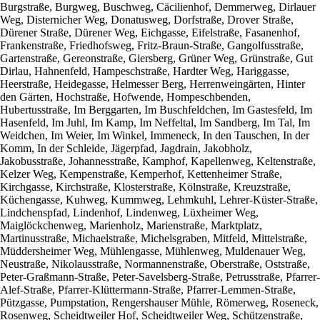
Burgstraße, Burgweg, Buschweg, Cäcilienhof, Demmerweg, Dirlauer
Weg, Disternicher Weg, Donatusweg, Dorfstraße, Drover Straße,
Dürener Straße, Dürener Weg, Eichgasse, Eifelstraße, Fasanenhof,
Frankenstraße, Friedhofsweg, Fritz-Braun-Straße, Gangolfusstraße,
Gartenstraße, Gereonstraße, Giersberg, Grüner Weg, Grünstraße, Gut
Dirlau, Hahnenfeld, Hampeschstraße, Hardter Weg, Hariggasse,
Heerstraße, Heidegasse, Helmesser Berg, Herrenweingärten, Hinter
den Gärten, Hochstraße, Hofwende, Hompeschbenden,
Hubertusstraße, Im Berggarten, Im Buschfeldchen, Im Gastesfeld, Im
Hasenfeld, Im Juhl, Im Kamp, Im Neffeltal, Im Sandberg, Im Tal, Im
Weidchen, Im Weier, Im Winkel, Immeneck, In den Tauschen, In der
Komm, In der Schleide, Jägerpfad, Jagdrain, Jakobholz,
Jakobusstraße, Johannesstraße, Kamphof, Kapellenweg, Keltenstraße,
Kelzer Weg, Kempenstraße, Kemperhof, Kettenheimer Straße,
Kirchgasse, Kirchstraße, Klosterstraße, Kölnstraße, Kreuzstraße,
Küchengasse, Kuhweg, Kummweg, Lehmkuhl, Lehrer-Küster-Straße,
Lindchenspfad, Lindenhof, Lindenweg, Lüxheimer Weg,
Maiglöckchenweg, Marienholz, Marienstraße, Marktplatz,
Martinusstraße, Michaelstraße, Michelsgraben, Mitfeld, Mittelstraße,
Müddersheimer Weg, Mühlengasse, Mühlenweg, Muldenauer Weg,
Neustraße, Nikolausstraße, Normannenstraße, Oberstraße, Oststraße,
Peter-Graßmann-Straße, Peter-Savelsberg-Straße, Petrusstraße, Pfarrer-
Alef-Straße, Pfarrer-Klüttermann-Straße, Pfarrer-Lemmen-Straße,
Pützgasse, Pumpstation, Rengershauser Mühle, Römerweg, Roseneck,
Rosenweg, Scheidtweiler Hof, Scheidtweiler Weg, Schützenstraße,