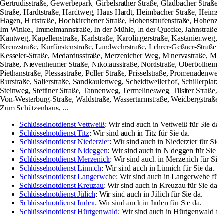
Gertrudisstraße, Gewerbepark, Girbelsrather Straße, Gladbacher Stra
Straße, Hardtstraße, Hardtweg, Haus Hardt, Heimbacher Straße, Heims
Hagen, Hirtstraße, Hochkirchener Straße, Hohenstaufenstraße, Hohen
Im Winkel, Immelmannstraße, In der Mühle, In der Quecke, Jahnstraße, 
Kantweg, Kapellenstraße, Karlstraße, Karolingerstraße, Kastanienweg,
Kreuzstraße, Kurfürstenstraße, Landwehrstraße, Lehrer-Geßner-Straße,
Kesseler-Straße, Medardusstraße, Merzenicher Weg, Minervastraße, M
Straße, Nievenheimer Straße, Nikolausstraße, Nordstraße, Oberbolheime
Piethanstraße, Plessastraße, Poller Straße, Prisselstraße, Promenaden
Rurstraße, Salierstraße, Sandkaulenweg, Scheidtweilerhof, Schillerpla
Steinweg, Stettiner Straße, Tannenweg, Termelinesweg, Tilsiter Straße,
Von-Westerburg-Straße, Waldstraße, Wasserturmstraße, Weidbergstraße
Zum Schützenhaus, ...
Schlüsselnotdienst Vettweiß
: Wir sind auch in Vettweiß für Sie d
Schlüsselnotdienst Titz
: Wir sind auch in Titz für Sie da.
Schlüsselnotdienst Niederzier
: Wir sind auch in Niederzier für Si
Schlüsselnotdienst Nideggen
: Wir sind auch in Nideggen für Sie
Schlüsselnotdienst Merzenich
: Wir sind auch in Merzenich für Si
Schlüsselnotdienst Linnich
: Wir sind auch in Linnich für Sie da.
Schlüsselnotdienst Langerwehe
: Wir sind auch in Langerwehe fü
Schlüsselnotdienst Kreuzau
: Wir sind auch in Kreuzau für Sie da
Schlüsselnotdienst Jülich
: Wir sind auch in Jülich für Sie da.
Schlüsselnotdienst Inden
: Wir sind auch in Inden für Sie da.
Schlüsselnotdienst Hürtgenwald
: Wir sind auch in Hürtgenwald f