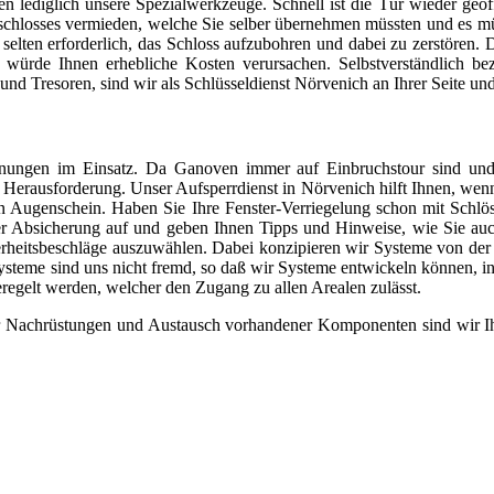
llen lediglich unsere Spezialwerkzeuge. Schnell ist die Tür wieder geö
hlosses vermieden, welche Sie selber übernehmen müssten und es müs
ur selten erforderlich, das Schloss aufzubohren und dabei zu zerstör
 würde Ihnen erhebliche Kosten verursachen. Selbstverständlich be
d Tresoren, sind wir als Schlüsseldienst Nörvenich an Ihrer Seite un
nungen im Einsatz. Da Ganoven immer auf Einbruchstour sind und a
ine Herausforderung. Unser Aufsperrdienst in Nörvenich hilft Ihnen, 
 Augenschein. Haben Sie Ihre Fenster-Verriegelung schon mit Schlös
hrer Absicherung auf und geben Ihnen Tipps und Hinweise, wie Sie a
cherheitsbeschläge auszuwählen. Dabei konzipieren wir Systeme von d
eme sind uns nicht fremd, so daß wir Systeme entwickeln können, in d
eregelt werden, welcher den Zugang zu allen Arealen zulässt.
für Nachrüstungen und Austausch vorhandener Komponenten sind wir Ihr 