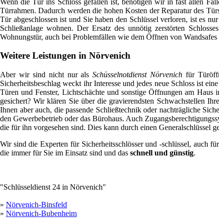
Wenn die Tür ins Schloss gefallen ist, benötigen wir in fast allen Fä
Türrahmen. Dadurch werden die hohen Kosten der Reparatur des Türsc
Tür abgeschlossen ist und Sie haben den Schlüssel verloren, ist es n
Schließanlage wohnen. Der Ersatz des unnötig zerstörten Schlosses
Wohnungstür, auch bei Problemfällen wie dem Öffnen von Wandsafes un
Weitere Leistungen in Nörvenich
Aber wir sind nicht nur als
Schüsselnotdienst Nörvenich
für Türöff
Sicherheitsbeschlag weckt ihr Interesse und jedes neue Schloss ist e
Türen und Fenster, Lichtschächte und sonstige Öffnungen am Haus in
gesichert? Wir klären Sie über die gravierendsten Schwachstellen I
Ihnen aber auch, die passende Schließtechnik oder nachträgliche Si
den Gewerbebetrieb oder das Bürohaus. Auch Zugangsberechtigungssyst
die für ihn vorgesehen sind. Dies kann durch einen Generalschlüssel g
Wir sind die Experten für Sicherheitsschlösser und -schlüssel, auch 
die immer für Sie im Einsatz sind und das
schnell und günstig
.
"Schlüsseldienst 24 in Nörvenich"
»
Nörvenich-Binsfeld
»
Nörvenich-Bubenheim