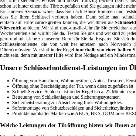
Ein offen stehendes Fenster und dessen Luftzug reichen bereits au
schon ist hinter einem die Türe zugefallen und Sie gelangen nicht mehr 
Ein anderes Szenario wäre, dass Sie nach Hause kommen und festste
dass Sie Ihren Schlüssel verloren haben. Dann sollte man schnel
einfach auf Hilfe zurückgreifen können, die wir Ihnen als
Schlüsseld
Nörvenich
anbieten. Wir sind rund-um-die-Uhr für Sie erreichbar, au
Wochenenden sind wir für Sie da. Testen Sie uns und wir sind zu jeder
gern und mit Liebe zu unserem Beruf für Sie da. Ersparen Sie sich du
Schlüsselnotdienste, die von weit her anreisen nach Nörvenich (
Düren) müssten. Wir sind in der Regel
innerhalb von einer halben 
nicht sein, denn mit unserer Hilfe wird Ihre Notlage auf ein Mindestmaß
Unsere Schlüsselnotdienst-Leistungen im Ü
Öffnung von Haustüren, Wohnungstüren, Autos, Tresoren, Fens
Öffnung ohne Beschädigung der Tür, wenn diese zugefallen ist
Schnell-Service: Schlosser ist in der Regel in ca. 25 Minuten vor
Betreuung von Schließanlagen und Sicherungssystemen
Sicherheitsberatung zur Absicherung Ihres Wohnobjektes
Sofortmontage von Schutzbeschlägen und Sicherheitszylindern
Produkte namhafter Marken wie ABUS, BKS, DOM oder KE
Welche Leistungen der Türöffnung bieten wir Ihnen a