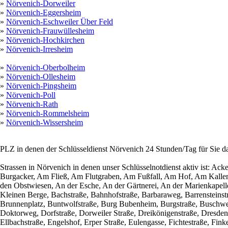
»
Nörvenich-Dorweiler
»
Nörvenich-Eggersheim
»
Nörvenich-Eschweiler Über Feld
»
Nörvenich-Frauwüllesheim
»
Nörvenich-Hochkirchen
»
Nörvenich-Irresheim
»
Nörvenich-Oberbolheim
»
Nörvenich-Ollesheim
»
Nörvenich-Pingsheim
»
Nörvenich-Poll
»
Nörvenich-Rath
»
Nörvenich-Rommelsheim
»
Nörvenich-Wissersheim
PLZ in denen der Schlüsseldienst Nörvenich 24 Stunden/Tag für Sie d
Strassen in Nörvenich in denen unser Schlüsselnotdienst aktiv ist: A
Burgacker, Am Fließ, Am Flutgraben, Am Fußfall, Am Hof, Am Kall
den Obstwiesen, An der Esche, An der Gärtnerei, An der Marienkapell
Kleinen Berge, Bachstraße, Bahnhofstraße, Barbaraweg, Barrensteinstr
Brunnenplatz, Buntwolfstraße, Burg Bubenheim, Burgstraße, Buschweg
Doktorweg, Dorfstraße, Dorweiler Straße, Dreikönigenstraße, Dresdener
Ellbachstraße, Engelshof, Erper Straße, Eulengasse, Fichtestraße, Fin