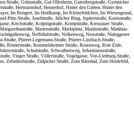
tten-Straße, Grünstraße, Gut Ollesheim, Gutenbergstraße, Gymnicher
rtstraße, Hermannshof, Heuserhof, Hinter den Gärten, Hinter den
Bayer, Im Bongert, Im Heidkamp, Im Kleinefeldchen, Im Wiesengrund,
-Pütz-Straße, Josefstraße, Jülicher Ring, Jupiterstraße, Kanisstraße,
gasse, Kirchstraße, Kolpingstraße, Kompstraße, Kreuzauer Straße,
argarethastraße, Marienstraße, Marktplatz, Martinstraße, Matthias-
achtigallenweg, Neffeltalstraße, Nelkenweg, Neustraße, Nideggener
st-Straße, Pfarrer-Legemann-Straße, Pfarrer-Linzbach-Straße,
straße, Römerstraße, Rommelsheimer Straße, Rosenweg, Rote Erde,
Schützenstraße, Schulstraße, Schwalbenweg, Sebastianusstraße,
Straße, Vinger Straße, Völlerstraße, Vogelgasse, Von-Limburg-Straße,
se, Zehnthofstraße, Zülpicher Straße, Zum Bärental, Zum Heidefeld,