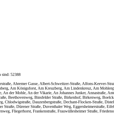
a sind: 52388
ckerstraße, Ahremer Gasse, Albert-Schweitzer-Straße, Alfons-Keever-S
enberg, Am Königsforst, Am Kreuzberg, Am Lindenkreuz, Am Mohlen
e, An der Mohle, An der Vikarie, An Johannes Junker, Annastraße, An
aße, Beethovenweg, Binsfelder Straße, Birkenhof, Birkenweg, Boelckes
, Chlodwigstraße, Dauzenbergstraße, Dechant-Flocken-Straße, Distelr
 Straße, Dürener Straße, Duventhaler Weg, Eggersheimerstraße, Eifelst
kenweg, Fliegerhorst, Frankenstraße, Frauwüllesheimer Straße, Frieden