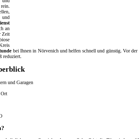
s und
rein.
llen,
l und
ienst
ch an
 Zeit
biose
Kreis
Stunde
bei Ihnen in Nörvenich und helfen schnell und günstig. Vor der 
 reduziert.
berblick
tern und Garagen
 Ort
SO
n?