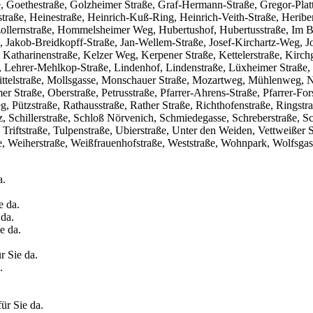
ße, Goethestraße, Golzheimer Straße, Graf-Hermann-Straße, Gregor-Pla
traße, Heinestraße, Heinrich-Kuß-Ring, Heinrich-Veith-Straße, Heribe
zollernstraße, Hommelsheimer Weg, Hubertushof, Hubertusstraße, Im 
Jakob-Breidkopff-Straße, Jan-Wellem-Straße, Josef-Kirchartz-Weg, Josef
 Katharinenstraße, Kelzer Weg, Kerpener Straße, Kettelerstraße, Kirch
 Lehrer-Mehlkop-Straße, Lindenhof, Lindenstraße, Lüxheimer Straße, M
ittelstraße, Mollsgasse, Monschauer Straße, Mozartweg, Mühlenweg, N
r Straße, Oberstraße, Petrusstraße, Pfarrer-Ahrens-Straße, Pfarrer-For
weg, Pützstraße, Rathausstraße, Rather Straße, Richthofenstraße, Ring
tz, Schillerstraße, Schloß Nörvenich, Schmiedegasse, Schreberstraße, 
 Triftstraße, Tulpenstraße, Ubierstraße, Unter den Weiden, Vettweißer 
, Weiherstraße, Weißfrauenhofstraße, Weststraße, Wohnpark, Wolfsgas
a.
e da.
 da.
e da.
r Sie da.
.
ür Sie da.