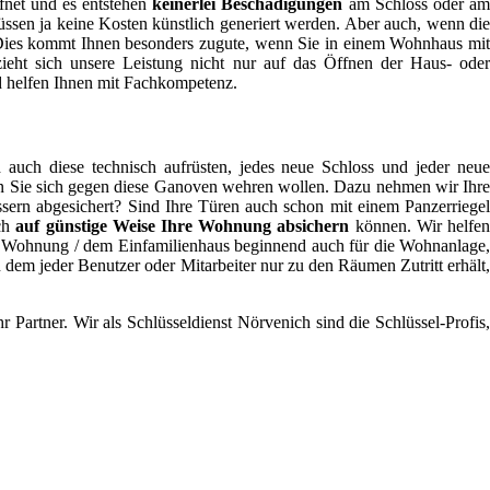
ffnet und es entstehen
keinerlei Beschädigungen
am Schloss oder a
sen ja keine Kosten künstlich generiert werden. Aber auch, wenn die
en. Dies kommt Ihnen besonders zugute, wenn Sie in einem Wohnhaus mit
zieht sich unsere Leistung nicht nur auf das Öffnen der Haus- oder
d helfen Ihnen mit Fachkompetenz.
uch diese technisch aufrüsten, jedes neue Schloss und jeder neu
wenn Sie sich gegen diese Ganoven wehren wollen. Dazu nehmen wir Ihre
sern abgesichert? Sind Ihre Türen auch schon mit einem Panzerriegel
uch
auf günstige Weise Ihre Wohnung absichern
können. Wir helfe
er Wohnung / dem Einfamilienhaus beginnend auch für die Wohnanlage,
em jeder Benutzer oder Mitarbeiter nur zu den Räumen Zutritt erhält,
Partner. Wir als Schlüsseldienst Nörvenich sind die Schlüssel-Profis,