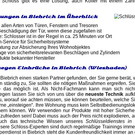
 Schloss gibt es eine Lösung, auch Koffer mit einem Zahl
tungen in Biebrich im Überblick
 allen Arten von Türen, Fenstern und Tresoren
eschädigung der Tür, wenn diese zugefallen ist
: Schlosser ist in der Regel in ca. 25 Minuten vor Ort
-Service für Sicherheitssysteme
atung zur Absicherung Ihres Wohnobjektes
ge von sicherheitsrelevanten Beschlägen und Zylindern
dukte bekannter Hersteller
egen Einbrüche in Biebrich (Wiesbaden)
 Biebrich einen starken Partner gefunden, der Sie gerne berät,
ständig zu, Sie sollten die nötigen Maßnahmen ergreifen. Sie
 das möglich ist. Als Nicht-Fachmann kann man sich nicht
gen lassen Sie sich von uns über die
neueste Technik
aufkl
, worauf sie achten müssen, sie können beurteilen, welche S
ne „einsteigen“. Ihre Wohnung muss kein Selbstbedienungsloka
chern können. Wir verwenden nur Produkte mit hoher Sicherhe
 zufrieden sein! Dabei muss auch der Preis nicht explodieren, 
Auch das technische Wissen unseres
Schlüsseldienstes in
nsere Schloss-Experten sind durch regelmäßige Trainings imm
errdienst in Biebrich steht die Kundenfreundlichkeit immer an 