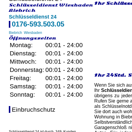
Ihr Schlüsse
Schlüsseldienst Wiesbaden
Biebrich
Schlüsseldienst 24
0176-593.503.05
Biebrich
Wiesbaden
Öffnungszeiten
Montag:
00:01 - 24:00
Dienstag:
00:01 - 24:00
Mittwoch:
00:01 - 24:00
Donnerstag:
00:01 - 24:00
Ihr 24Std. 
Freitag:
00:01 - 24:00
Wenn Sie sich aus
Samstag:
00:01 - 24:00
Ihr
Schlüsseldie
Sonntag:
00:01 - 24:00
übrigens zu jede
Rufen Sie gerne 
als Schlüsselnotd
Einbruchschutz
Sie dort auch wohn
Wohnung in Biebri
Selbstverständl
Garagenschloß nic
Schlüsseldienst 24 ist durch
349
Kunden