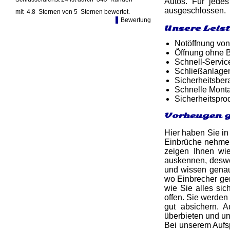
Autos. Für jedes
ausgeschlossen.
mit
4.8
Sternen von
5
Sternen bewertet.
Bewertung
Unsere Leis
Notöffnung von
Öffnung ohne B
Schnell-Service
Schließanlagen
Sicherheitsber
Schnelle Monta
Sicherheitspro
Vorbeugen g
Hier haben Sie in
Einbrüche nehmen 
zeigen Ihnen wie
auskennen, deswe
und wissen genau
wo Einbrecher ger
wie Sie alles si
offen. Sie werden
gut absichern. 
überbieten und u
Bei unserem Aufsp