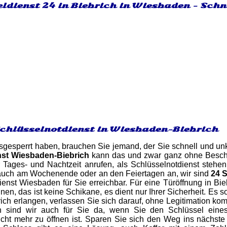
ldienst 24 in Biebrich in Wiesbaden - Schn
Schlüsselnotdienst in Wiesbaden-Biebrich
gesperrt haben, brauchen Sie jemand, der Sie schnell und unk
nst Wiesbaden-Biebrich
kann das und zwar ganz ohne Beschä
r Tages- und Nachtzeit anrufen, als Schlüsselnotdienst steh
auch am Wochenende oder an den Feiertagen an, wir sind
24 
ienst Wiesbaden für Sie erreichbar. Für eine Türöffnung in B
en, das ist keine Schikane, es dient nur Ihrer Sicherheit. Es s
ch erlangen, verlassen Sie sich darauf, ohne Legitimation ko
ich sind wir auch für Sie da, wenn Sie den Schlüssel ein
ht mehr zu öffnen ist. Sparen Sie sich den Weg ins nächste 