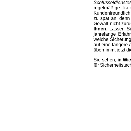
Schlüsseldienst
regelmäßige Tra
Kundenfreundlichk
zu spät an, denn 
Gewalt nicht zur
Ihnen
. Lassen Si
jahrelange Erfah
welche Sicherunge
auf eine längere
übernimmt jetzt di
Sie sehen,
in Wi
für Sicherheitstec