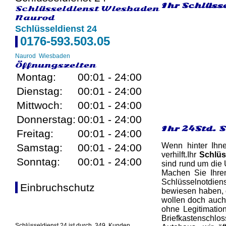
Ihr Schlüss
Schlüsseldienst Wiesbaden
Naurod
Schlüsseldienst 24
0176-593.503.05
Naurod
Wiesbaden
Öffnungszeiten
Montag:
00:01 - 24:00
Dienstag:
00:01 - 24:00
Mittwoch:
00:01 - 24:00
Donnerstag:
00:01 - 24:00
Ihr 24Std. 
Freitag:
00:01 - 24:00
Wenn hinter Ihn
Samstag:
00:01 - 24:00
verhilft.Ihr
Schlüs
Sonntag:
00:01 - 24:00
sind rund um die 
Machen Sie Ihre
Schlüsselnotdien
Einbruchschutz
bewiesen haben, d
wollen doch auch 
ohne Legitimatio
Briefkastenschlo
Schlüsseldienst 24 ist durch
349
Kunden