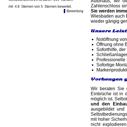
Autohaus, wir ö
Zahlenschloss sin
mit
4.8
Sternen von
5
Sternen bewertet.
Sie werden imm
Bewertung
Wiesbaden auch Ei
wieder gängig gem
Unsere Leis
Notöffnung von
Öffnung ohne B
Soforthilfe, d
Schließanlage
Professionelle
Sofortige Mon
Markenprodukt
Vorbeugen g
Wir beraten Sie
Einbrüche ist in 
möglich ist. Selbs
und den Einba
ausgebildet und
Selbstbedienungsl
mit hoher Sicherh
nicht explodiere