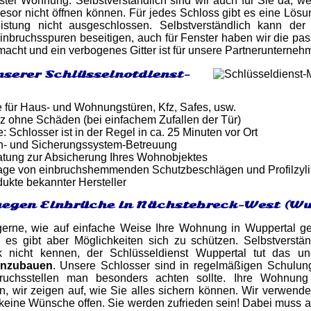
er Wohnung. Selbstverständlich sind wir auch für Sie da, wen
esor nicht öffnen können. Für jedes Schloss gibt es eine Lös
istung nicht ausgeschlossen. Selbstverständlich kann der
nbruchsspuren beseitigen, auch für Fenster haben wir die pa
acht und ein verbogenes Gitter ist für unsere Partnerunterneh
nserer Schlüsselnotdienst-
e für Haus- und Wohnungstüren, Kfz, Safes, usw.
z ohne Schäden (bei einfachem Zufallen der Tür)
: Schlosser ist in der Regel in ca. 25 Minuten vor Ort
n- und Sicherungssystem-Betreuung
atung zur Absicherung Ihres Wohnobjektes
tage von einbruchshemmenden Schutzbeschlägen und Profilzyl
dukte bekannter Hersteller
egen Einbrüche in Nächstebreck-West (Wu
gerne, wie auf einfache Weise Ihre Wohnung in Wuppertal ge
, es gibt aber Möglichkeiten sich zu schützen. Selbstverstä
nik nicht kennen, der Schlüsseldienst Wuppertal tut das 
inzubauen
. Unsere Schlosser sind in regelmäßigen Schulun
nbruchsstellen man besonders achten sollte. Ihre Wohnung
, wir zeigen auf, wie Sie alles sichern können. Wir verwende
 keine Wünsche offen. Sie werden zufrieden sein! Dabei muss au