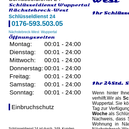
Schlüsseldienst Wuppertal
Nächstebreck-West
Ihr Schlüss
Schlüsseldienst 24
0176-593.503.05
Nächstebreck-West
Wuppertal
Öffnungszeiten
Montag:
00:01 - 24:00
Dienstag:
00:01 - 24:00
Mittwoch:
00:01 - 24:00
Donnerstag:
00:01 - 24:00
Freitag:
00:01 - 24:00
Ihr 24Std. 
Samstag:
00:01 - 24:00
Sonntag:
00:01 - 24:00
Wenn hinter Ihn
verhilft.Wir als
Sc
Wuppertal. Sie kö
Einbruchschutz
Tag zur Verfügun
Woche
als Schlüs
Nachweis, dass S
Wohnung in Näch
Schlüsseldienst 24 ist durch
349
Kunden