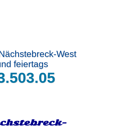
 Nächstebreck-West
nd feiertags
3.503.05
chstebreck-