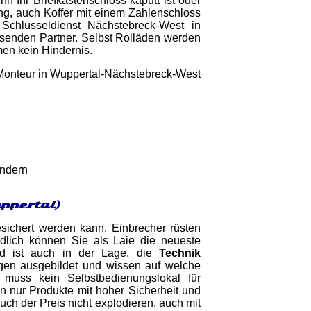
n Ihr Briefkastenschloss kaputt ist oder
ung, auch Koffer mit einem Zahlenschloss
 Schlüsseldienst Nächstebreck-West in
ssenden Partner. Selbst Rolläden werden
men kein Hindernis.
indern
ppertal)
sichert werden kann. Einbrecher rüsten
ndlich können Sie als Laie die neueste
und ist auch in der Lage, die
Technik
gen ausgebildet und wissen auf welche
 muss kein Selbstbedienungslokal für
n nur Produkte mit hoher Sicherheit und
ch der Preis nicht explodieren, auch mit