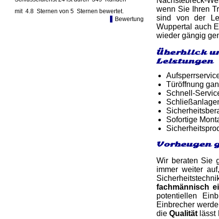
Nächstebreck-West
wenn Sie Ihren Tr
mit
4.8
Sternen von
5
Sternen bewertet.
sind von der Le
Bewertung
Wuppertal auch Ei
wieder gängig gem
Überblick u
Leistungen
Aufsperrservic
Türöffnung gan
Schnell-Service
Schließanlage
Sicherheitsber
Sofortige Mon
Sicherheitspro
Vorbeugen g
Wir beraten Sie 
immer weiter auf
Sicherheitstech
fachmännisch e
potentiellen Ei
Einbrecher werden
die
Qualität
lässt