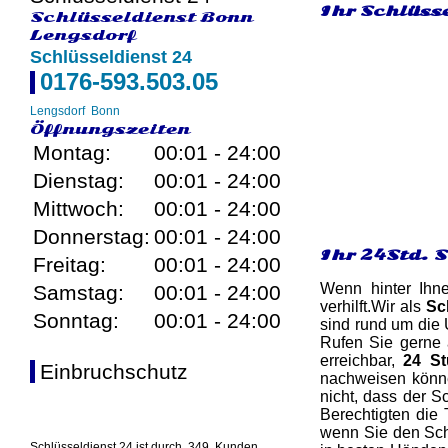
Ihr Schlüsse
Schlüsseldienst Bonn
Lengsdorf
Schlüsseldienst 24
0176-593.503.05
Lengsdorf
Bonn
Öffnungszeiten
Montag:
00:01 - 24:00
Dienstag:
00:01 - 24:00
Mittwoch:
00:01 - 24:00
Donnerstag:
00:01 - 24:00
Ihr 24Std. 
Freitag:
00:01 - 24:00
Wenn hinter Ihn
Samstag:
00:01 - 24:00
verhilft.Wir als
Sc
Sonntag:
00:01 - 24:00
sind rund um die 
Rufen Sie gerne 
erreichbar,
24 S
Einbruchschutz
nachweisen können
nicht, dass der S
Berechtigten die 
wenn Sie den Schl
Schlüsseldienst 24 ist durch
349
Kunden