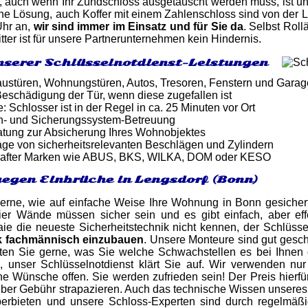
 auch wenn Ihr Zündschloss ausgetauscht werden muss, ist uns
ine Lösung, auch Koffer mit einem Zahlenschloss sind von der 
Uhr an,
wir sind immer im Einsatz und für Sie da
. Selbst Rol
tter ist für unsere Partnerunternehmen kein Hindernis.
nserer Schlüsselnotdienst-Leistungen
ustüren, Wohnungstüren, Autos, Tresoren, Fenstern und Gara
eschädigung der Tür, wenn diese zugefallen ist
: Schlosser ist in der Regel in ca. 25 Minuten vor Ort
n- und Sicherungssystem-Betreuung
atung zur Absicherung Ihres Wohnobjektes
ge von sicherheitsrelevanten Beschlägen und Zylindern
after Marken wie ABUS, BKS, WILKA, DOM oder KESO
egen Einbrüche in Lengsdorf (Bonn)
gerne, wie auf einfache Weise Ihre Wohnung in Bonn gesicher
vier Wände müssen sicher sein und es gibt einfach, aber effe
ie die neueste Sicherheitstechnik nicht kennen, der Schlüsse
k fachmännisch einzubauen
. Unsere Monteure sind gut gesch
en Sie gerne, was Sie welche Schwachstellen es bei Ihnen g
, unser Schlüsselnotdienst klärt Sie auf. Wir verwenden nur
ne Wünsche offen. Sie werden zufrieden sein! Der Preis hierfü
über Gebühr strapazieren. Auch das technische Wissen unsere
erbieten und unsere Schloss-Experten sind durch regelmäß