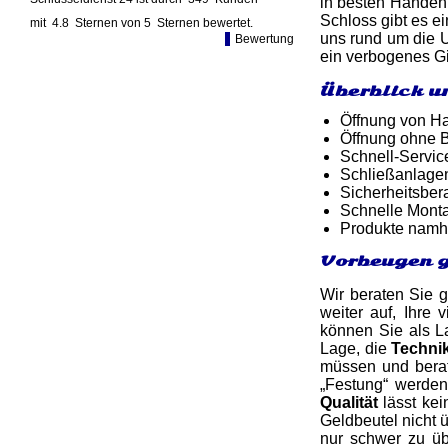
in besten Händen,
Schloss gibt es e
mit
4.8
Sternen von
5
Sternen bewertet.
uns rund um die 
Bewertung
ein verbogenes Gi
Überblick u
Öffnung von Ha
Öffnung ohne B
Schnell-Service
Schließanlage
Sicherheitsber
Schnelle Monta
Produkte namh
Vorbeugen g
Wir beraten Sie 
weiter auf, Ihre 
können Sie als La
Lage, die
Techni
müssen und berat
„Festung“ werden
Qualität
lässt kei
Geldbeutel nicht 
nur schwer zu üb