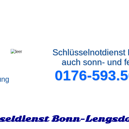
Schlüsselnotdienst
auch sonn- und f
0176-593.5
ung
seldienst Bonn-Lengsd