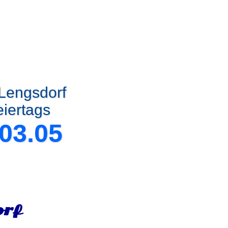
 Lengsdorf
eiertags
03.05
orf