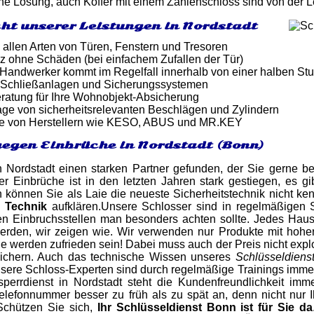
ine Lösung, auch Koffer mit einem Zahlenschloss sind von der 
ht unserer Leistungen in Nordstadt
 allen Arten von Türen, Fenstern und Tresoren
z ohne Schäden (bei einfachem Zufallen der Tür)
er Handwerker kommt im Regelfall innerhalb von einer halben St
 Schließanlagen und Sicherungssystemen
atung für Ihre Wohnobjekt-Absicherung
ge von sicherheitsrelevanten Beschlägen und Zylindern
e von Herstellern wie KESO, ABUS und MR.KEY
egen Einbrüche in Nordstadt (Bonn)
 Nordstadt einen starken Partner gefunden, der Sie gerne be
r Einbrüche ist in den letzten Jahren stark gestiegen, es gi
h können Sie als Laie die neueste Sicherheitstechnik nicht k
 Technik
aufklären.Unsere Schlosser sind in regelmäßigen 
len Einbruchsstellen man besonders achten sollte. Jedes Ha
 werden, wir zeigen wie. Wir verwenden nur Produkte mit hohe
e werden zufrieden sein! Dabei muss auch der Preis nicht explo
ichern. Auch das technische Wissen unseres
Schlüsseldiens
nsere Schloss-Experten sind durch regelmäßige Trainings imm
perrdienst in Nordstadt steht die Kundenfreundlichkeit imme
elefonnummer besser zu früh als zu spät an, denn nicht nur 
Schützen Sie sich,
Ihr Schlüsseldienst Bonn ist für Sie da