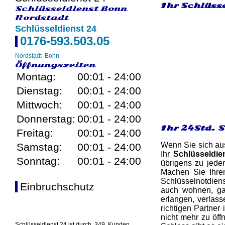
Ihr Schlüsse
Schlüsseldienst Bonn
Nordstadt
Schlüsseldienst 24
0176-593.503.05
Nordstadt
Bonn
Öffnungszeiten
Montag:
00:01 - 24:00
Dienstag:
00:01 - 24:00
Mittwoch:
00:01 - 24:00
Donnerstag:
00:01 - 24:00
Ihr 24Std. 
Freitag:
00:01 - 24:00
Wenn Sie sich aus
Samstag:
00:01 - 24:00
Ihr
Schlüsseldie
Sonntag:
00:01 - 24:00
übrigens zu jede
Machen Sie Ihre
Schlüsselnotdiens
Einbruchschutz
auch wohnen, gan
erlangen, verlass
richtigen Partne
nicht mehr zu öff
Schlüsseldienst 24 ist durch
349
Kunden