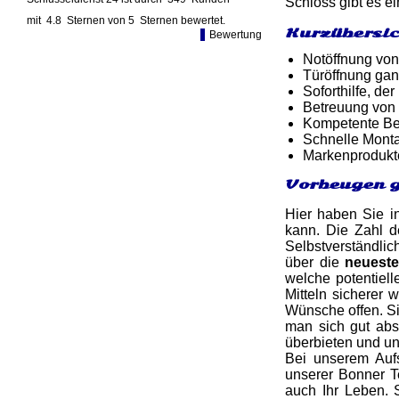
Schloss gibt es e
mit
4.8
Sternen von
5
Sternen bewertet.
Kurzübersic
Bewertung
Notöffnung von
Türöffnung gan
Soforthilfe, d
Betreuung von
Kompetente Ber
Schnelle Monta
Markenprodukt
Vorbeugen g
Hier haben Sie in
kann. Die Zahl de
Selbstverständlic
über die
neueste
welche potentiel
Mitteln sicherer
Wünsche offen. Si
man sich gut abs
überbieten und u
Bei unserem Aufs
unserer Bonner T
auch Ihr Leben. 