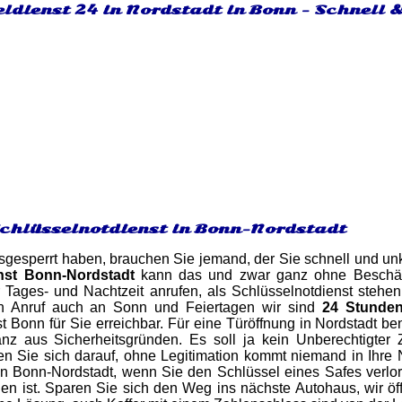
ldienst 24 in Nordstadt in Bonn - Schnell 
Schlüsselnotdienst in Bonn-Nordstadt
gesperrt haben, brauchen Sie jemand, der Sie schnell und unk
nst Bonn-Nordstadt
kann das und zwar ganz ohne Beschädi
r Tages- und Nachtzeit anrufen, als Schlüsselnotdienst steh
n Anruf auch an Sonn und Feiertagen wir sind
24 Stunde
t Bonn für Sie erreichbar. Für eine Türöffnung in Nordstadt b
z aus Sicherheitsgründen. Es soll ja kein Unberechtigter
en Sie sich darauf, ohne Legitimation kommt niemand in Ihre
r in Bonn-Nordstadt, wenn Sie den Schlüssel eines Safes ver
nen ist. Sparen Sie sich den Weg ins nächste Autohaus, wir öf