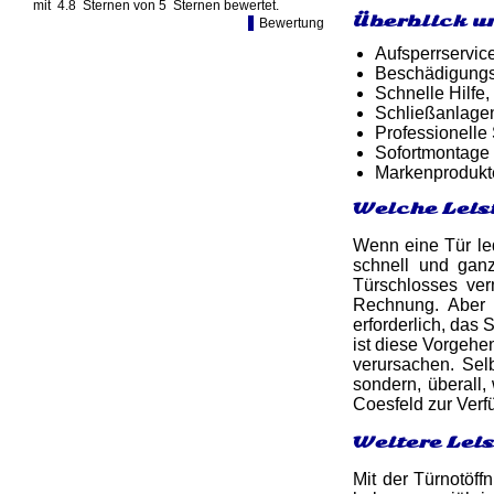
mit
4.8
Sternen von
5
Sternen bewertet.
Überblick u
Bewertung
Aufsperrservic
Beschädigungsf
Schnelle Hilfe,
Schließanlagen
Professionelle
Sofortmontage 
Markenprodukt
Welche Leis
Wenn eine Tür led
schnell und ga
Türschlosses ver
Rechnung. Aber 
erforderlich, das
ist diese Vorgehe
verursachen. Sel
sondern, überall,
Coesfeld zur Verf
Weitere Leis
Mit der Türnotöff