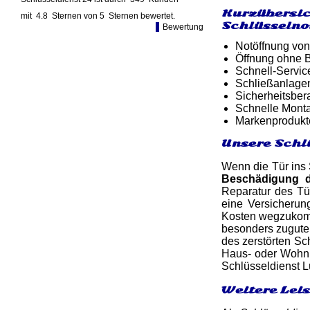
Kurzübersic
mit
4.8
Sternen von
5
Sternen bewertet.
Schlüsselno
Bewertung
Notöffnung von
Öffnung ohne B
Schnell-Service
Schließanlage
Sicherheitsber
Schnelle Monta
Markenprodukt
Unsere Schl
Wenn die Tür ins 
Beschädigung 
Reparatur des Tü
eine Versicherun
Kosten wegzukomm
besonders zugute
des zerstörten Sc
Haus- oder Wohnun
Schlüsseldienst L
Weitere Lei