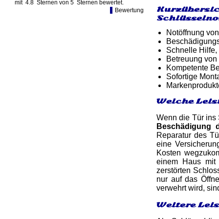
mit
4.8
Sternen von
5
Sternen bewertet.
Kurzübersic
Bewertung
Schlüsselno
Notöffnung von
Beschädigungsf
Schnelle Hilfe,
Betreuung von
Kompetente Ber
Sofortige Mon
Markenprodukt
Welche Leis
Wenn die Tür ins 
Beschädigung 
Reparatur des Tü
eine Versicherun
Kosten wegzukomm
einem Haus mit 
zerstörten Schlos
nur auf das Öffne
verwehrt wird, si
Weitere Lei