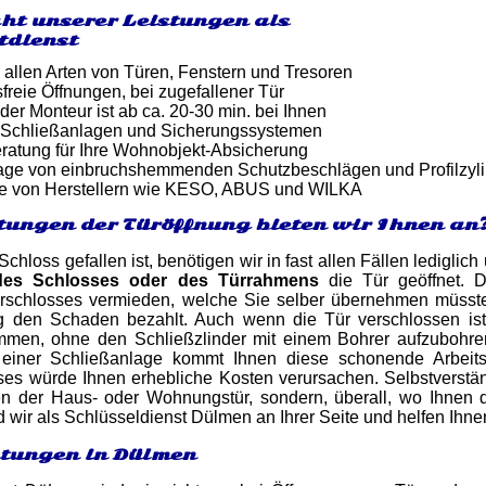
ht unserer Leistungen als
tdienst
 allen Arten von Türen, Fenstern und Tresoren
reie Öffnungen, bei zugefallener Tür
 der Monteur ist ab ca. 20-30 min. bei Ihnen
 Schließanlagen und Sicherungssystemen
atung für Ihre Wohnobjekt-Absicherung
tage von einbruchshemmenden Schutzbeschlägen und Profilzyl
e von Herstellern wie KESO, ABUS und WILKA
tungen der Türöffnung bieten wir Ihnen an
Schloss gefallen ist, benötigen wir in fast allen Fällen ledigl
des Schlosses oder des Türrahmens
die Tür geöffnet. 
rschlosses vermieden, welche Sie selber übernehmen müssten
g den Schaden bezahlt. Auch wenn die Tür verschlossen is
en, ohne den Schließzlinder mit einem Bohrer aufzubohren
einer Schließanlage kommt Ihnen diese schonende Arbeits
ses würde Ihnen erhebliche Kosten verursachen. Selbstverstän
n der Haus- oder Wohnungstür, sondern, überall, wo Ihnen de
nd wir als Schlüsseldienst Dülmen an Ihrer Seite und helfen Ih
stungen in Dülmen