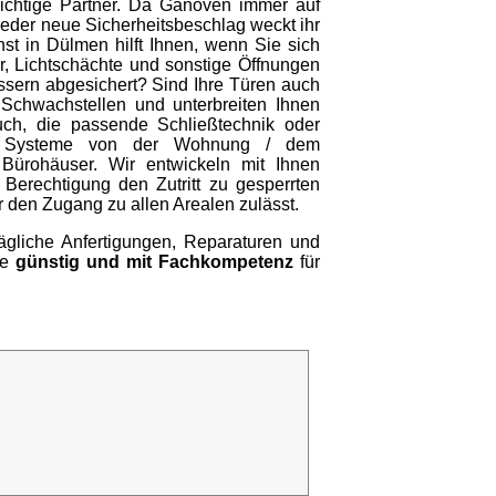
richtige Partner. Da Ganoven immer auf
jeder neue Sicherheitsbeschlag weckt ihr
st in Dülmen hilft Ihnen, wenn Sie sich
, Lichtschächte und sonstige Öffnungen
ssern abgesichert? Sind Ihre Türen auch
 Schwachstellen und unterbreiten Ihnen
uch, die passende Schließtechnik oder
 wir Systeme von der Wohnung / dem
 Bürohäuser. Wir entwickeln mit Ihnen
Berechtigung den Zutritt zu gesperrten
r den Zugang zu allen Arealen zulässt.
rägliche Anfertigungen, Reparaturen und
ie
günstig und mit Fachkompetenz
für