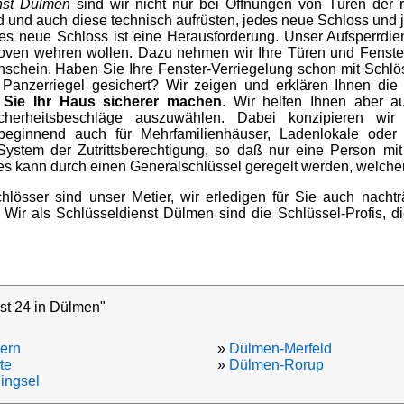
nst Dülmen
sind wir nicht nur bei Öffnungen von Türen der 
d und auch diese technisch aufrüsten, jedes neue Schloss und 
es neue Schloss ist eine Herausforderung. Unser Aufsperrdien
ven wehren wollen. Dazu nehmen wir Ihre Türen und Fenster
schein. Haben Sie Ihre Fenster-Verriegelung schon mit Schlö
Panzerriegel gesichert? Wir zeigen und erklären Ihnen die
 Sie Ihr Haus sicherer machen
. Wir helfen Ihnen aber a
Sicherheitsbeschläge auszuwählen. Dabei konzipieren
 beginnend auch für Mehrfamilienhäuser, Ladenlokale oder
stem der Zutrittsberechtigung, so daß nur eine Person mit 
ies kann durch einen Generalschlüssel geregelt werden, welche
hlösser sind unser Metier, wir erledigen für Sie auch nacht
Wir als Schlüsseldienst Dülmen sind die Schlüssel-Profis, d
st 24 in Dülmen"
ern
»
Dülmen-Merfeld
te
»
Dülmen-Rorup
ingsel