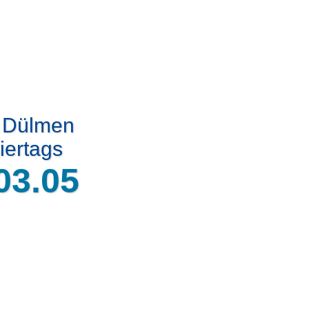
t Dülmen
iertags
03.05