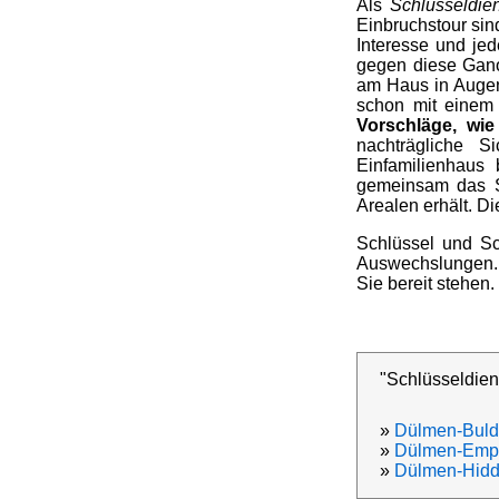
Als
Schlüsseldie
Einbruchstour sin
Interesse und jed
gegen diese Gano
am Haus in Augen
schon mit einem 
Vorschläge, wie
nachträgliche 
Einfamilienhaus
gemeinsam das Sy
Arealen erhält. D
Schlüssel und Sc
Auswechslungen. 
Sie bereit stehen.
"Schlüsseldien
»
Dülmen-Buld
»
Dülmen-Emp
»
Dülmen-Hidd