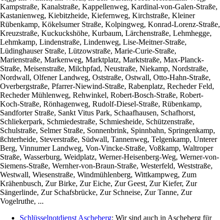
Kampstraße, Kanalstraße, Kappellenweg, Kardinal-von-Galen-Straße,
Kastanienweg, Kiebitzheide, Kiefernweg, Kirchstraße, Kleiner
Rübenkamp, Kökelsumer Straße, Kolpingweg, Konrad-Lorenz-Straße,
Kreuzstraße, Kuckuckshöhe, Kurbaum, Lärchenstraße, Lehmhegge,
Lehmkamp, Lindenstraße, Lindenweg, Lise-Meitner-Straße,
Lüdinghauser Straße, Lützowstraße, Marie-Curie-Straße,
Marienstraße, Markenweg, Marktplatz, Marktstraße, Max-Planck-
Straße, Meisenstraße, Milchpfad, Neustraße, Niekamp, Nordstraße,
Nordwall, Olfener Landweg, Oststraße, Ostwall, Otto-Hahn-Straße,
Overbergstraße, Pfarrer-Niewind-Straße, Rabenplatz, Recheder Feld,
Recheder Mühlenweg, Rehwinkel, Robert-Bosch-Straße, Robert-
Koch-Straße, Rönhagenweg, Rudolf-Diesel-Straße, Rübenkamp,
Sandforter Straße, Sankt Vitus Park, Schaafhausen, Schafhorst,
Schliekerpark, Schmiedestraße, Schmiesheide, Schützenstraße,
Schulstraße, Selmer Straße, Sonnenbrink, Spinnbahn, Springenkamp,
ßchterheide, Steverstraße, Südwall, Tannenweg, Telgenkamp, Unterer
Berg, Vinnumer Landweg, Von-Vincke-Straße, Voßkamp, Waltroper
Straße, Wasserburg, Weidplatz, Werner-Heisenberg-Weg, Werner-von-
Siemens-Straße, Wernher-von-Braun-Straße, Westerfeld, Weststraße,
Westwall, Wiesenstraße, Windmühlenberg, Wittkampweg, Zum
Krähenbusch, Zur Birke, Zur Eiche, Zur Geest, Zur Kiefer, Zur
Sängerlinde, Zur Schafsbrücke, Zur Schneise, Zur Tanne, Zur
Vogelruthe, ...
Schlüsselnotdienst Ascheberg
: Wir sind auch in Ascheberg für