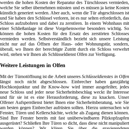
werden die hohen Kosten der Reparatur des Türschlosses vermieden,
welche Sie selber übernehmen müssten und es müssen ja keine Kosten
künstlich generiert werden. Aber auch, wenn die Tür abgeschlossen ist
und Sie haben den Schlüssel verloren, ist es nur selten erforderlich, das
Schloss aufzubohren und dabei zu zerstören. In einem Wohnhaus mit
einer Schließanlage ist diese Vorgehensweise besonders wichtig. So
können die hohen Kosten für den Ersatz des zerstörten Schlosses
vermieden werden. Selbstverständlich bezieht sich unsere Leistung
nicht nur auf das Öffnen der Haus- oder Wohnungstür, sondern,
überall, wo Ihnen der berechtigte Zutritt durch ein Schloss verwehrt
wird, stehen wir Ihnen als Schlüsseldienst Olfen zur Verfügung.
Weitere Leistungen in Olfen
Mit der Türnotöffnung ist die Arbeit unseres
Schlüsseldienstes in Olfe
längst noch nicht abgeschlossen. Einbrecher haben ganzjährig
Hochkonjunktur und ihr Know-how wird immer ausgefeilter, jedes
neue Schloss und jeder neue Sicherheitsbeschlag weckt ihr Interesse
und für sie ist es eine Herausforderung, diese zu knacken. Unser
Olfener Aufsperrdienst bietet Ihnen eine Sicherheitsberatung, wie Sie
am besten gegen Einbrecher aufrüsten sollten. Hierzu untersuchen wir
Fenster, Türen und Kellerschächte, welche als Zugang dienen können.
Sind Ihre Fenster bereits mit fast unüberwindbaren Pilzkopfzapfen
ausgerüstet? Schließen Ihre Türen so dicht, dass diese nicht manipuliert
werden können? Wir klären Sie über die gravierendsten