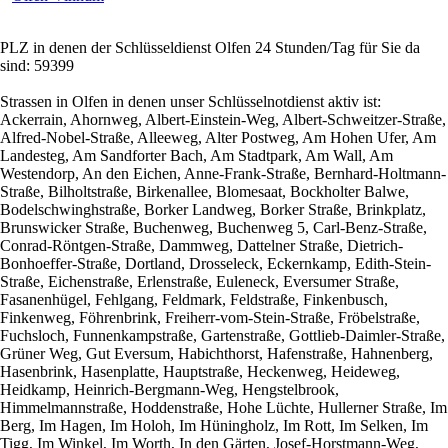
PLZ in denen der Schlüsseldienst Olfen 24 Stunden/Tag für Sie da
sind: 59399
Strassen in Olfen in denen unser Schlüsselnotdienst aktiv ist:
Ackerrain, Ahornweg, Albert-Einstein-Weg, Albert-Schweitzer-Straße,
Alfred-Nobel-Straße, Alleeweg, Alter Postweg, Am Hohen Ufer, Am
Landesteg, Am Sandforter Bach, Am Stadtpark, Am Wall, Am
Westendorp, An den Eichen, Anne-Frank-Straße, Bernhard-Holtmann-
Straße, Bilholtstraße, Birkenallee, Blomesaat, Bockholter Balwe,
Bodelschwinghstraße, Borker Landweg, Borker Straße, Brinkplatz,
Brunswicker Straße, Buchenweg, Buchenweg 5, Carl-Benz-Straße,
Conrad-Röntgen-Straße, Dammweg, Dattelner Straße, Dietrich-
Bonhoeffer-Straße, Dortland, Drosseleck, Eckernkamp, Edith-Stein-
Straße, Eichenstraße, Erlenstraße, Euleneck, Eversumer Straße,
Fasanenhügel, Fehlgang, Feldmark, Feldstraße, Finkenbusch,
Finkenweg, Föhrenbrink, Freiherr-vom-Stein-Straße, Fröbelstraße,
Fuchsloch, Funnenkampstraße, Gartenstraße, Gottlieb-Daimler-Straße,
Grüner Weg, Gut Eversum, Habichthorst, Hafenstraße, Hahnenberg,
Hasenbrink, Hasenplatte, Hauptstraße, Heckenweg, Heideweg,
Heidkamp, Heinrich-Bergmann-Weg, Hengstelbrook,
Himmelmannstraße, Hoddenstraße, Hohe Lüchte, Hullerner Straße, Im
Berg, Im Hagen, Im Holoh, Im Hüningholz, Im Rott, Im Selken, Im
Tigg, Im Winkel, Im Worth, In den Gärten, Josef-Horstmann-Weg,