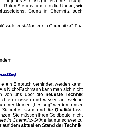
. Für jedes Schloss gibt es eine Lösung,
n. Rufen Sie uns rund um die Uhr an,
wir
hlüsseldienst Grüna in Chemnitz auch
indern
mnitz)
wie ein Einbruch verhindert werden kann.
. Als Nicht-Fachmann kann man sich nicht
ich von uns über die
neueste Technik
e achten müssen und wissen auf welche
u einer kleinen „Festung“ werden, unser
r Sicherheit stand und die
Qualität
lässt
renzen, Sie müssen Ihren Geldbeutel nicht
tes in Chemnitz-Grüna
ist nur schwer zu
er
auf dem aktuellen Stand der Technik
.