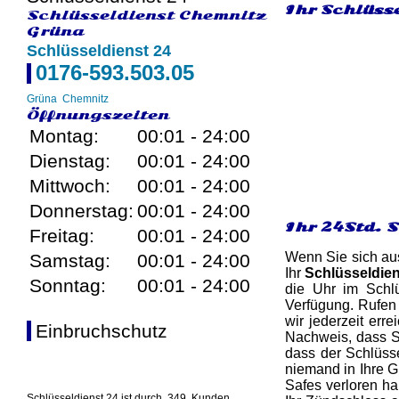
Ihr Schlüsse
Schlüsseldienst Chemnitz
Grüna
Schlüsseldienst 24
0176-593.503.05
Grüna
Chemnitz
Öffnungszeiten
Montag:
00:01 - 24:00
Dienstag:
00:01 - 24:00
Mittwoch:
00:01 - 24:00
Donnerstag:
00:01 - 24:00
Ihr 24Std. 
Freitag:
00:01 - 24:00
Wenn Sie sich aus
Samstag:
00:01 - 24:00
Ihr
Schlüsseldie
Sonntag:
00:01 - 24:00
die Uhr im Schlü
Verfügung. Rufen
wir jederzeit erre
Einbruchschutz
Nachweis, dass Si
dass der Schlüsse
niemand in Ihre G
Safes verloren ha
Schlüsseldienst 24 ist durch
349
Kunden