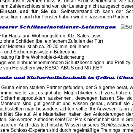
usgetauscht werden muss, ist unser Schlüsseldienst für Sie da
inem Zahlenschloss sind von der Leistung nicht ausgeschlosse
Einsatz und für Sie da
. Selbstverständlich kann der Sc
eseitigen, auch für Fenster haben wir die passenden Partner.
nserer Schlüsselnotdienst-Leistungen
e für Haus- und Wohnungstüren, Kfz, Safes, usw.
z ohne Schäden (bei einfachem Zufallen der Tür)
 der Monteur ist ab ca. 20-30 min. bei Ihnen
n- und Sicherungssystem-Betreuung
atung für Ihre Wohnobjekt-Absicherung
tage von einbruchshemmenden Schutzbeschlägen und Profilzyl
e von Herstellern wie KESO, ABUS und MR.KEY
utz und Sicherheitstechnik in Grüna (Che
 Grüna einen starken Partner gefunden, der Sie gerne berät, 
 immer weiter auf, es gibt aber Möglichkeiten sich zu schützen
 Sicherheitsprodukten auskennen, deswegen lassen Sie s
e Monteure sind gut geschult und wissen genau, worauf si
ruchsstellen man besonders achten sollte. Ihr Anwesen kann z
t klärt Sie auf. Alle Materialien halten den Anforderungen de
en. Sie werden zufrieden sein! Der Preis hierfür hält sich in G
pazieren. Auch das technische Wissen unseres
Schlüsseldiens
nsere Schloss-Experten sind durch regelmäßige Trainings imm