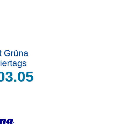
t Grüna
iertags
03.05
üna