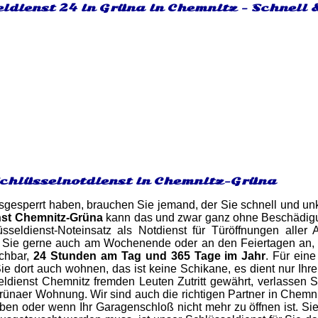
ldienst 24 in Grüna in Chemnitz - Schnell 
Schlüsselnotdienst in Chemnitz-Grüna
gesperrt haben, brauchen Sie jemand, der Sie schnell und unk
nst Chemnitz-Grüna
kann das und zwar ganz ohne Beschädigun
sseldienst-Noteinsatz als Notdienst für Türöffnungen alle
 Sie gerne auch am Wochenende oder an den Feiertagen an, a
ichbar,
24 Stunden am Tag und 365 Tage im Jahr
. Für ein
e dort auch wohnen, das ist keine Schikane, es dient nur Ihrer
ldienst Chemnitz fremden Leuten Zutritt gewährt, verlassen S
rünaer Wohnung. Wir sind auch die richtigen Partner in Chemn
ben oder wenn Ihr Garagenschloß nicht mehr zu öffnen ist. Si