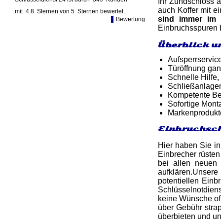
Ihr Zündschloss a
auch Koffer mit e
mit
4.8
Sternen von
5
Sternen bewertet.
sind immer im 
Bewertung
Einbruchsspuren b
Überblick u
Aufsperrservic
Türöffnung gan
Schnelle Hilfe,
Schließanlage
Kompetente Ber
Sofortige Mon
Markenprodukt
Einbruchsch
Hier haben Sie in
Einbrecher rüsten
bei allen neuen
aufklären.Unser
potentiellen Einb
Schlüsselnotdiens
keine Wünsche off
über Gebühr stra
überbieten und u