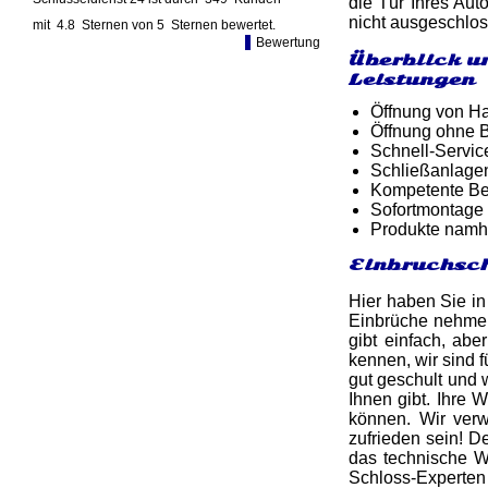
die Tür Ihres Aut
nicht ausgeschlos
mit
4.8
Sternen von
5
Sternen bewertet.
Bewertung
Überblick u
Leistungen
Öffnung von Ha
Öffnung ohne B
Schnell-Service
Schließanlage
Kompetente Ber
Sofortmontage 
Produkte namh
Einbruchsch
Hier haben Sie in
Einbrüche nehmen 
gibt einfach, abe
kennen, wir sind f
gut geschult und 
Ihnen gibt. Ihre 
können. Wir ver
zufrieden sein! D
das technische 
Schloss-Experte