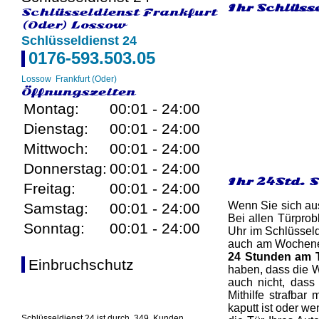
Ihr Schlüsse
Schlüsseldienst Frankfurt
(Oder) Lossow
Schlüsseldienst 24
0176-593.503.05
Lossow
Frankfurt (Oder)
Öffnungszeiten
Montag:
00:01 - 24:00
Dienstag:
00:01 - 24:00
Mittwoch:
00:01 - 24:00
Donnerstag:
00:01 - 24:00
Ihr 24Std. 
Freitag:
00:01 - 24:00
Wenn Sie sich aus
Samstag:
00:01 - 24:00
Bei allen Türpro
Sonntag:
00:01 - 24:00
Uhr im Schlüsseld
auch am Wochenend
24 Stunden am 
Einbruchschutz
haben, dass die W
auch nicht, dass
Mithilfe strafbar
kaputt ist oder w
Schlüsseldienst 24 ist durch
349
Kunden