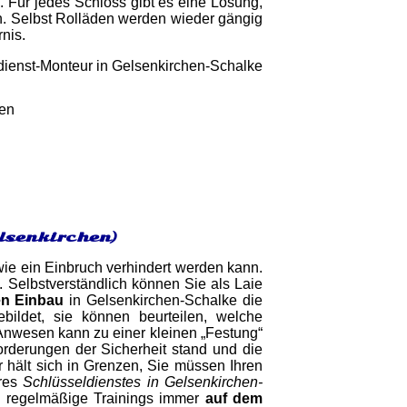
. Für jedes Schloss gibt es eine Lösung,
n. Selbst Rolläden werden wieder gängig
nis.
gen
lsenkirchen)
wie ein Einbruch verhindert werden kann.
. Selbstverständlich können Sie als Laie
en Einbau
in Gelsenkirchen-Schalke die
bildet, sie können beurteilen, welche
 Anwesen kann zu einer kleinen „Festung“
forderungen der Sicherheit stand und die
r hält sich in Grenzen, Sie müssen Ihren
eres
Schlüsseldienstes in Gelsenkirchen-
h regelmäßige Trainings immer
auf dem