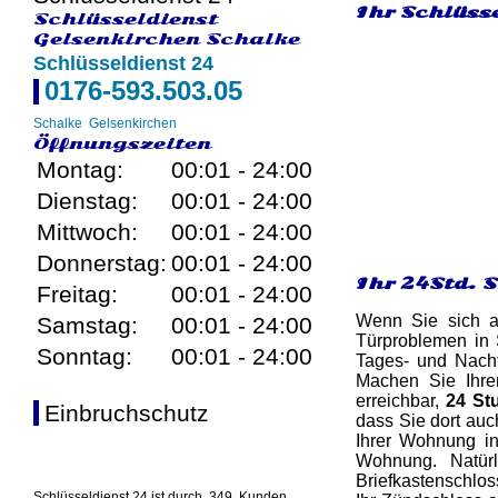
Ihr Schlüsse
Schlüsseldienst
Gelsenkirchen Schalke
Schlüsseldienst 24
0176-593.503.05
Schalke
Gelsenkirchen
Öffnungszeiten
Montag:
00:01 - 24:00
Dienstag:
00:01 - 24:00
Mittwoch:
00:01 - 24:00
Donnerstag:
00:01 - 24:00
Ihr 24Std. 
Freitag:
00:01 - 24:00
Wenn Sie sich au
Samstag:
00:01 - 24:00
Türproblemen in 
Sonntag:
00:01 - 24:00
Tages- und Nacht
Machen Sie Ihren
erreichbar,
24 St
Einbruchschutz
dass Sie dort auc
Ihrer Wohnung in
Wohnung. Natürl
Briefkastenschlos
Schlüsseldienst 24 ist durch
349
Kunden