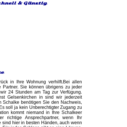
chnell & Günstig
ke
ck in Ihre Wohnung verhilft.Bei allen
 Partner. Sie können übrigens zu jeder
en wir 24 Stunden am Tag zur Verfügung.
t Gelsenkirchen in sind wir jederzeit
in Schalke benötigen Sie den Nachweis,
Es soll ja kein Unberechtigter Zugang zu
mation kommt niemand in Ihre Schalkeer
er richtige Ansprechpartner, wenn Ihr
ie sind hier in besten Händen, auch wenn