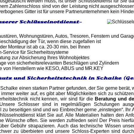
usgetauscht werden muss, ist unser Schlüsseldienst für Sie da
inem Zahlenschloss sind von der Leistung nicht ausgeschlosse
erbogenes Gitter ist für unsere Partnerunternehmen kein Hinder
nserer Schlüsselnotdienst-
ustüren, Wohnungstüren, Autos, Tresoren, Fenstern und Gara
eschädigung der Tür, wenn diese zugefallen ist
 der Monteur ist ab ca. 20-30 min. bei Ihnen
-Service für Sicherheitssysteme
atung zur Absicherung Ihres Wohnobjektes
ge von sicherheitsrelevanten Beschlägen und Zylindern
e von Herstellern wie KESO, ABUS und MR.KEY
utz und Sicherheitstechnik in Schalke (Ge
 Schalke einen starken Partner gefunden, der Sie gerne berät, 
 immer weiter auf, es gibt aber Möglichkeiten sich zu schützen
rheitstechnik nicht kennen, wir sind für die
Beratung und d
r.Unsere Schlosser sind in regelmäßigen Schulungen ausge
 zu beseitigen sind und wo Einbrecher gerne „einsteigen“. Ihr
lüsselnotdienst klärt Sie auf. Alle Materialien halten den An
ne Wünsche offen. Sie werden zufrieden sein! Der Preis hierfü
 über Gebühr strapazieren. Auch das technische Wissen uns
schwer zu überbieten und unsere Schloss-Experten sind durc