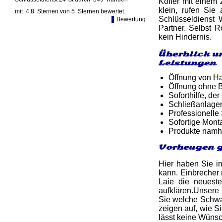
Koffer mit einem
klein, rufen Sie
mit
4.8
Sternen von
5
Sternen bewertet.
Schlüsseldienst 
Bewertung
Partner. Selbst 
kein Hindernis.
Überblick u
Leistungen
Öffnung von Ha
Öffnung ohne B
Soforthilfe, d
Schließanlage
Professionelle
Sofortige Mon
Produkte namh
Vorbeugen g
Hier haben Sie in
kann. Einbrecher 
Laie die neuest
aufklären.Unsere
Sie welche Schwac
zeigen auf, wie S
lässt keine Wünsc