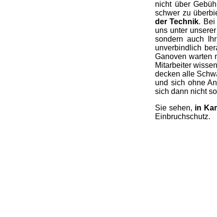
nicht über Gebüh
schwer zu überbi
der Technik
. Bei
uns unter unserer
sondern auch Ih
unverbindlich ber
Ganoven warten ni
Mitarbeiter wisse
decken alle Schwa
und sich ohne An
sich dann nicht so
Sie sehen,
in Ka
Einbruchschutz.