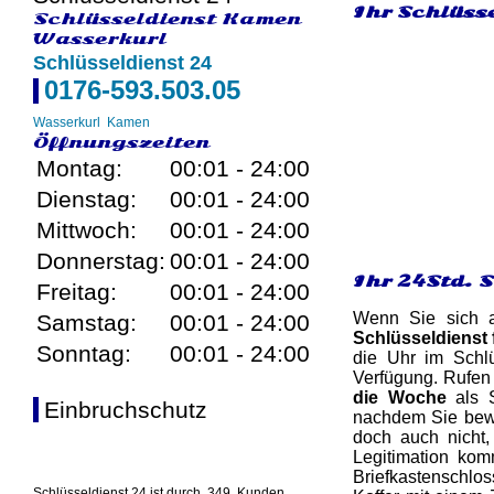
Ihr Schlüss
Schlüsseldienst Kamen
Wasserkurl
Schlüsseldienst 24
0176-593.503.05
Wasserkurl
Kamen
Öffnungszeiten
Montag:
00:01 - 24:00
Dienstag:
00:01 - 24:00
Mittwoch:
00:01 - 24:00
Donnerstag:
00:01 - 24:00
Ihr 24Std. 
Freitag:
00:01 - 24:00
Wenn Sie sich a
Samstag:
00:01 - 24:00
Schlüsseldienst 
Sonntag:
00:01 - 24:00
die Uhr im Schlü
Verfügung. Rufen
die Woche
als S
Einbruchschutz
nachdem Sie bewi
doch auch nicht,
Legitimation kom
Briefkastenschlos
Schlüsseldienst 24 ist durch
349
Kunden