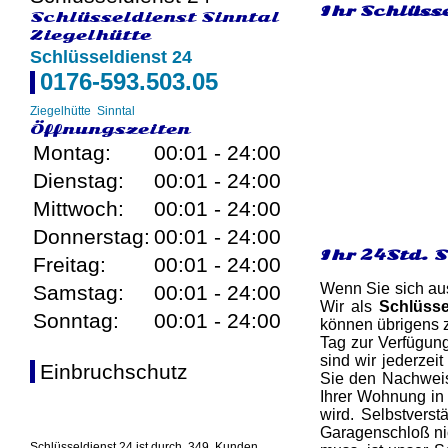
Ihr Schlüsse
Schlüsseldienst Sinntal
Ziegelhütte
Schlüsseldienst 24
0176-593.503.05
Ziegelhütte
Sinntal
Öffnungszeiten
Montag:
00:01 - 24:00
Dienstag:
00:01 - 24:00
Mittwoch:
00:01 - 24:00
Donnerstag:
00:01 - 24:00
Ihr 24Std. S
Freitag:
00:01 - 24:00
Wenn Sie sich aus
Samstag:
00:01 - 24:00
Wir als
Schlüsse
Sonntag:
00:01 - 24:00
können übrigens z
Tag zur Verfügun
sind wir jederzeit
Einbruchschutz
Sie den Nachweis
Ihrer Wohnung in 
wird. Selbstvers
Garagenschloß nic
Schlüsseldienst 24 ist durch
349
Kunden