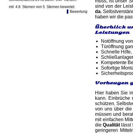
muss, ist unser S
sind von der Leis
mit
4.8
Sternen von
5
Sternen bewertet.
da
. Selbstverstän
Bewertung
haben wir die pas
Überblick u
Leistungen
Notöffnung von
Türöffnung gan
Schnelle Hilfe,
Schließanlage
Kompetente Ber
Sofortige Mon
Sicherheitspro
Vorbeugen g
Hier haben Sie in
kann. Einbrüche 
schützen. Selbstv
von uns über di
müssen und berat
mit einfachen Mit
die
Qualität
lässt
geringeren Mitte