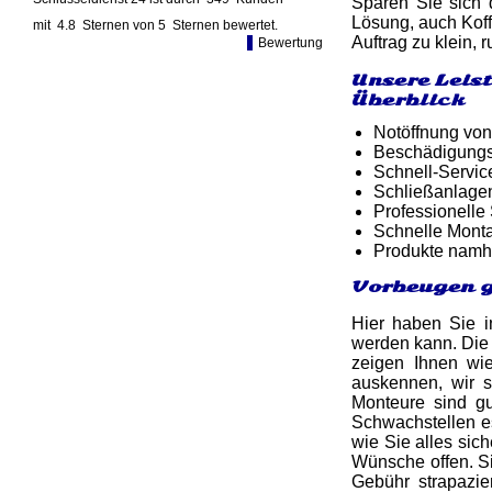
Sparen Sie sich 
Lösung, auch Koff
mit
4.8
Sternen von
5
Sternen bewertet.
Auftrag zu klein, 
Bewertung
Unsere Leis
Überblick
Notöffnung von
Beschädigungsf
Schnell-Service
Schließanlage
Professionelle
Schnelle Monta
Produkte namh
Vorbeugen g
Hier haben Sie i
werden kann. Die 
zeigen Ihnen wie
auskennen, wir s
Monteure sind g
Schwachstellen es
wie Sie alles sic
Wünsche offen. Si
Gebühr strapazi