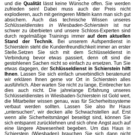
und die
Qualität
lässt keine Wünsche offen. Sie werden
zufrieden sein! Dabei muss auch der Preis nicht
explodieren, auch mit geringeren Mitteln kann man sich gut
absichern. Auch das technische Wissen unseres
Schlüsseldienstes in Wiesbaden-Schierstein
ist nur
schwer zu überbieten und unsere Schloss-Experten sind
durch regelmäßige Trainings immer
auf dem aktuellen
Stand der Technik
. Bei unserem Aufsperrdienst in
Schierstein steht die Kundenfreundlichkeit immer an erster
Stelle.Setzen Sie sich mit dem Schlüsseldienst in
Verbindung bevor etwas passiert, denn oft sind die
gestohlenen Sachen nicht so einfach zu ersetzen. Tun Sie
etwas dagegen, der
Schlüsseldienst in Schierstein hilft
Ihnen
. Lassen Sie sich einfach unverbindlich beratenund
wir erklären Ihnen gerne vor Ort in Schierstein alles
ausführlich. Aber warten Sie nicht zu lange, Einbrecher tun
dies auch nicht. Die jahrelange Erfahrung unseres
Schlüsseldienstes in Wiesbaden-Schierstein ist Gold wert,
die Mitarbeiter wissen genau, was für Sicherheitssysteme
verbaut werden sollten. Lassen Sie also Ihr Haus
„untersuchen“, wir decken alle Schwachstellen auf. Erst
wenn alle Sicherheitsmängel beseitigt sind, können Sie
sich entspannt zurücklehnen und sich ohne Angst auch auf
eine längere Abwesenheit begeben. Um das Haus in
Schierstein (Wiesbaden) brauchen Sie sich dann nicht