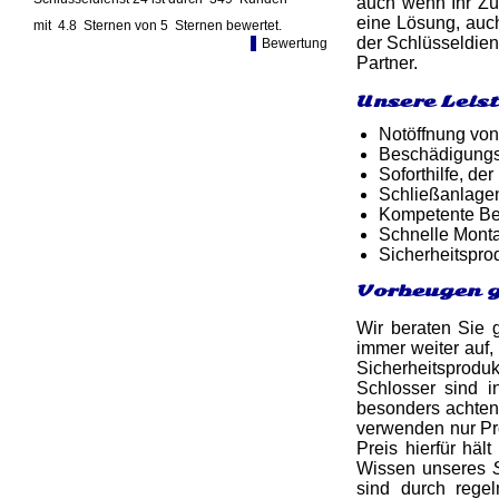
auch wenn Ihr Zün
eine Lösung, auch
mit
4.8
Sternen von
5
Sternen bewertet.
der Schlüsseldien
Bewertung
Partner.
Unsere Leis
Notöffnung von
Beschädigungsf
Soforthilfe, d
Schließanlagen
Kompetente Ber
Schnelle Monta
Sicherheitspro
Vorbeugen g
Wir beraten Sie 
immer weiter auf,
Sicherheitsprod
Schlosser sind i
besonders achten 
verwenden nur Pr
Preis hierfür häl
Wissen unseres
sind durch rege