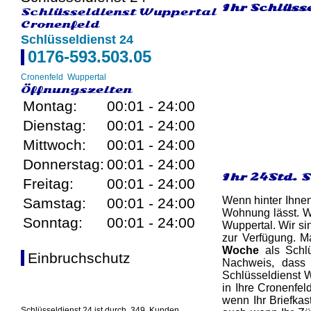
Ihr Schlüsse
Schlüsseldienst Wuppertal
Cronenfeld
Schlüsseldienst 24
0176-593.503.05
Cronenfeld
Wuppertal
Öffnungszeiten
Montag:
00:01 - 24:00
Dienstag:
00:01 - 24:00
Mittwoch:
00:01 - 24:00
Donnerstag:
00:01 - 24:00
Ihr 24Std. 
Freitag:
00:01 - 24:00
Wenn hinter Ihnen
Samstag:
00:01 - 24:00
Wohnung lässt. W
Sonntag:
00:01 - 24:00
Wuppertal. Wir si
zur Verfügung. M
Woche
als Schlü
Einbruchschutz
Nachweis, dass 
Schlüsseldienst W
in Ihre Cronenfel
wenn Ihr Briefkas
Schlüsseldienst 24 ist durch
349
Kunden