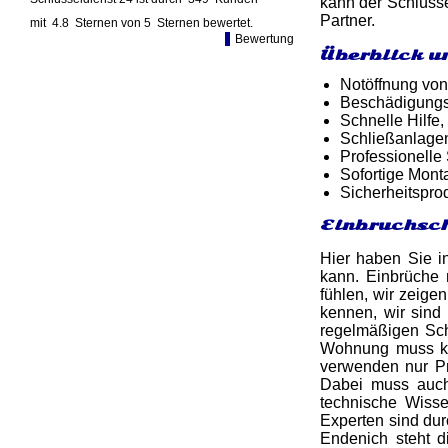
kann der Schlüsse
Partner.
mit
4.8
Sternen von
5
Sternen bewertet.
Bewertung
Überblick u
Notöffnung von
Beschädigungsf
Schnelle Hilfe,
Schließanlage
Professionelle
Sofortige Mon
Sicherheitspro
Einbruchsch
Hier haben Sie i
kann. Einbrüche 
fühlen, wir zeige
kennen, wir sind
regelmäßigen Sch
Wohnung muss kei
verwenden nur Pr
Dabei muss auch 
technische Wiss
Experten sind du
Endenich steht d