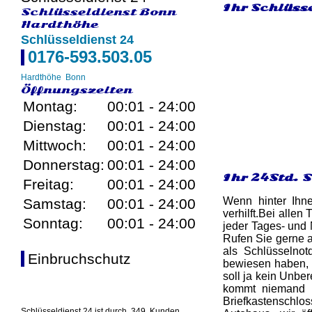
Ihr Schlüsse
Schlüsseldienst Bonn
Hardthöhe
Schlüsseldienst 24
0176-593.503.05
Hardthöhe
Bonn
Öffnungszeiten
Montag:
00:01 - 24:00
Dienstag:
00:01 - 24:00
Mittwoch:
00:01 - 24:00
Donnerstag:
00:01 - 24:00
Ihr 24Std. 
Freitag:
00:01 - 24:00
Wenn hinter Ihn
Samstag:
00:01 - 24:00
verhilft.Bei alle
Sonntag:
00:01 - 24:00
jeder Tages- und 
Rufen Sie gerne 
als Schlüsselnot
Einbruchschutz
bewiesen haben, d
soll ja kein Unbe
kommt niemand i
Briefkastenschlo
Schlüsseldienst 24 ist durch
349
Kunden