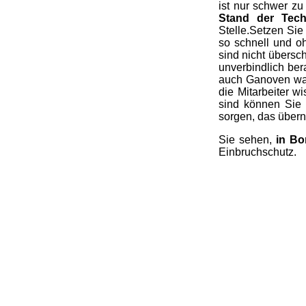
ist nur schwer z
Stand der Tech
Stelle.Setzen Sie
so schnell und oh
sind nicht übersc
unverbindlich ber
auch Ganoven wart
die Mitarbeiter w
sind können Sie
sorgen, das überni
Sie sehen,
in Bo
Einbruchschutz.