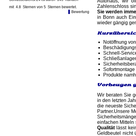
Autohaus, wir ö
Zahlenschloss sin
mit
4.8
Sternen von
5
Sternen bewertet.
Sie werden imm
Bewertung
in Bonn auch Ein
wieder gängig gem
Kurzübersic
Notöffnung von
Beschädigungsf
Schnell-Service
Schließanlage
Sicherheitsber
Sofortmontage 
Produkte namh
Vorbeugen g
Wir beraten Sie g
in den letzten Jah
die neueste Siche
Partner.Unsere Mo
Sicherheitsmänge
einfachen Mitteln
Qualität
lässt kei
Geldbeutel nicht