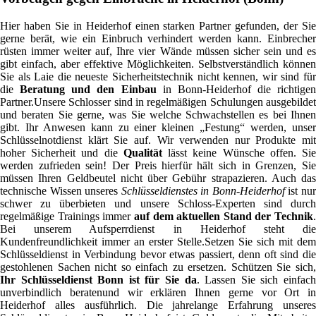
Hier haben Sie in Heiderhof einen starken Partner gefunden, der Sie
gerne berät, wie ein Einbruch verhindert werden kann. Einbrecher
rüsten immer weiter auf, Ihre vier Wände müssen sicher sein und es
gibt einfach, aber effektive Möglichkeiten. Selbstverständlich können
Sie als Laie die neueste Sicherheitstechnik nicht kennen, wir sind für
die
Beratung und den Einbau
in Bonn-Heiderhof die richtigen
Partner.Unsere Schlosser sind in regelmäßigen Schulungen ausgebildet
und beraten Sie gerne, was Sie welche Schwachstellen es bei Ihnen
gibt. Ihr Anwesen kann zu einer kleinen „Festung“ werden, unser
Schlüsselnotdienst klärt Sie auf. Wir verwenden nur Produkte mit
hoher Sicherheit und die
Qualität
lässt keine Wünsche offen. Si
werden zufrieden sein! Der Preis hierfür hält sich in Grenzen, Sie
müssen Ihren Geldbeutel nicht über Gebühr strapazieren. Auch das
technische Wissen unseres
Schlüsseldienstes in Bonn-Heiderhof
ist nu
schwer zu überbieten und unsere Schloss-Experten sind durch
regelmäßige Trainings immer
auf dem aktuellen Stand der Technik
.
Bei unserem Aufsperrdienst in Heiderhof steht die
Kundenfreundlichkeit immer an erster Stelle.Setzen Sie sich mit dem
Schlüsseldienst in Verbindung bevor etwas passiert, denn oft sind die
gestohlenen Sachen nicht so einfach zu ersetzen. Schützen Sie sich,
Ihr Schlüsseldienst Bonn ist für Sie da
. Lassen Sie sich einfac
unverbindlich beratenund wir erklären Ihnen gerne vor Ort in
Heiderhof alles ausführlich. Die jahrelange Erfahrung unseres