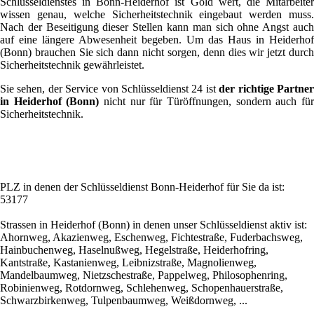
Schlüsseldienstes in Bonn-Heiderhof ist Gold wert, die Mitarbeiter
wissen genau, welche Sicherheitstechnik eingebaut werden muss.
Nach der Beseitigung dieser Stellen kann man sich ohne Angst auch
auf eine längere Abwesenheit begeben. Um das Haus in Heiderhof
(Bonn) brauchen Sie sich dann nicht sorgen, denn dies wir jetzt durch
Sicherheitstechnik gewährleistet.
Sie sehen, der Service von Schlüsseldienst 24 ist
der richtige Partne
in Heiderhof (Bonn)
nicht nur für Türöffnungen, sondern auch fü
Sicherheitstechnik.
PLZ in denen der Schlüsseldienst Bonn-Heiderhof für Sie da ist:
53177
Strassen in Heiderhof (Bonn) in denen unser Schlüsseldienst aktiv ist:
Ahornweg, Akazienweg, Eschenweg, Fichtestraße, Fuderbachsweg,
Hainbuchenweg, Haselnußweg, Hegelstraße, Heiderhofring,
Kantstraße, Kastanienweg, Leibnizstraße, Magnolienweg,
Mandelbaumweg, Nietzschestraße, Pappelweg, Philosophenring,
Robinienweg, Rotdornweg, Schlehenweg, Schopenhauerstraße,
Schwarzbirkenweg, Tulpenbaumweg, Weißdornweg, ...