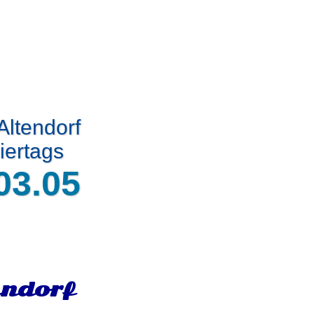
Altendorf
iertags
03.05
endorf