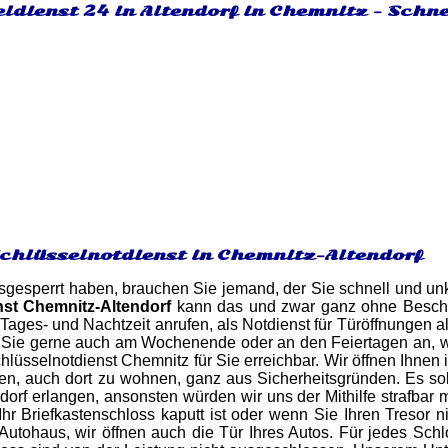
ldienst 24 in Altendorf in Chemnitz - Schn
Schlüsselnotdienst in Chemnitz-Altendorf
gesperrt haben, brauchen Sie jemand, der Sie schnell und unk
nst Chemnitz-Altendorf
kann das und zwar ganz ohne Beschä
 Tages- und Nachtzeit anrufen, als Notdienst für Türöffnungen a
 Sie gerne auch am Wochenende oder an den Feiertagen an, w
hlüsselnotdienst Chemnitz für Sie erreichbar. Wir öffnen Ihnen
, auch dort zu wohnen, ganz aus Sicherheitsgründen. Es soll
orf erlangen, ansonsten würden wir uns der Mithilfe strafbar 
Ihr Briefkastenschloss kaputt ist oder wenn Sie Ihren Tresor 
utohaus, wir öffnen auch die Tür Ihres Autos. Für jedes Schl