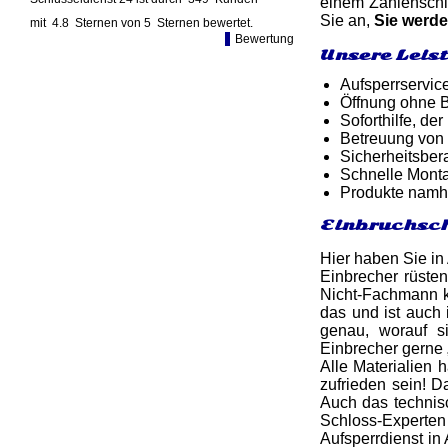
einem Zahlenschlo
Sie an,
Sie werd
mit
4.8
Sternen von
5
Sternen bewertet.
Bewertung
Unsere Leis
Aufsperrservic
Öffnung ohne B
Soforthilfe, d
Betreuung von
Sicherheitsber
Schnelle Monta
Produkte namh
Einbruchsch
Hier haben Sie in
Einbrecher rüsten
Nicht-Fachmann ka
das und ist auch 
genau, worauf s
Einbrecher gerne 
Alle Materialien 
zufrieden sein! D
Auch das techni
Schloss-Experte
Aufsperrdienst in