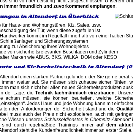
ss sind von der Leistung nicht ausgeschlossen. Unserem Unter
en immer freundlich und zuvorkommend empfangen
.
tungen in Altendorf im Überblick
e für Haus- und Wohnungstüren, Kfz, Safes, usw.
eschädigung der Tür, wenn diese zugefallen ist
er Handwerker kommt im Regelfall innerhalb von einer halben St
 Schließanlagen und Sicherungssystemen
atung zur Absicherung Ihres Wohnobjektes
ge von sicherheitsrelevanten Beschlägen und Zylindern
after Marken wie ABUS, BKS, WILKA, DOM oder KESO
utz und Sicherheitstechnik in Altendorf (
 Altendorf einen starken Partner gefunden, der Sie gerne berät,
 immer weiter auf, Sie müssen sich zuhause sicher fühlen, wi
nn man sich nicht bei allen neuen Sicherheitsprodukten ausk
in der Lage, die
Technik fachmännisch einzubauen
. Unsere
ie achten müssen, sie können beurteilen, welche Sicherh
„einsteigen“. Jedes Haus und jede Wohnung kann mit einfachen 
halten den Anforderungen der Sicherheit stand und die
Qualitä
abei muss auch der Preis nicht explodieren, auch mit geringe
sche Wissen unseres
Schlüsseldienstes in Chemnitz-Altendorf
i
n sind durch regelmäßige Trainings immer
auf dem aktuel
 Altendorf steht die Kundenfreundlichkeit immer an erster Stell