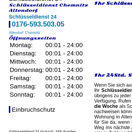
Ihr Schlüsse
Schlüsseldienst Chemnitz
Altendorf
Schlüsseldienst 24
0176-593.503.05
Altendorf
Chemnitz
Öffnungszeiten
Montag:
00:01 - 24:00
Dienstag:
00:01 - 24:00
Mittwoch:
00:01 - 24:00
Donnerstag:
00:01 - 24:00
Ihr 24Std. 
Freitag:
00:01 - 24:00
Wenn Sie sich aus
Samstag:
00:01 - 24:00
Ihr
Schlüsseldie
Sonntag:
00:01 - 24:00
übrigens zu jeder
Verfügung. Rufen
die Woche
als Sc
Einbruchschutz
nachweisen können
Wohnung in Altend
für Sie da, wenn 
Weg ins nächste A
Schlüsseldienst 24 ist durch
349
Kunden