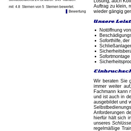
Lösung, auch Koff
Auftrag zu klein, 
mit
4.8
Sternen von
5
Sternen bewertet.
wieder gängig gem
Bewertung
Unsere Leis
Notöffnung von
Beschädigungsf
Soforthilfe, d
Schließanlagen
Sicherheitsber
Sofortmontage 
Sicherheitspro
Einbruchsch
Wir beraten Sie 
immer weiter auf
Fachmann kann ma
und ist auch in d
ausgebildet und w
Selbstbedienungsl
Anforderungen de
hierfür hält sich
unseres
Schlüsse
regelmäßige Tra