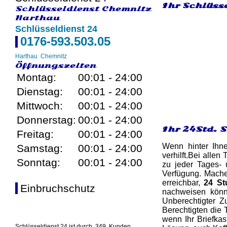
Ihr Schlüsse
Schlüsseldienst Chemnitz
Harthau
Schlüsseldienst 24
0176-593.503.05
Harthau
Chemnitz
Öffnungszeiten
Montag:
00:01 - 24:00
Dienstag:
00:01 - 24:00
Mittwoch:
00:01 - 24:00
Donnerstag:
00:01 - 24:00
Ihr 24Std. 
Freitag:
00:01 - 24:00
Wenn hinter Ihn
Samstag:
00:01 - 24:00
verhilft.Bei alle
Sonntag:
00:01 - 24:00
zu jeder Tages- 
Verfügung. Machen
erreichbar,
24 St
Einbruchschutz
nachweisen könne
Unberechtigter 
Berechtigten die T
wenn Ihr Briefkas
Schlüsseldienst 24 ist durch
349
Kunden