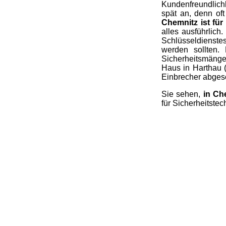
Kundenfreundlichk
spät an, denn of
Chemnitz ist für
alles ausführlic
Schlüsseldienstes
werden sollten.
Sicherheitsmänge
Haus in Harthau 
Einbrecher abges
Sie sehen,
in Ch
für Sicherheitstec