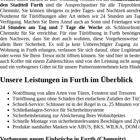
den Stadtteil Furth
sind die Ansprechpartner für alle Türproble
Chemnitz. Sie können übrigens zu jeder Tages- und Nachtzeit anrufen
Notdienst für Türöffnungen aller Art stehen wir 24 Stunden am Ta
Verfügung. Machen Sie Ihren Anruf auch an Sonn und Feiertagen wir
24 Stunden am Tag und 7 Tage die Woche
als Schlüsselnotd
Chemnitz für Sie erreichbar. Für eine Türöffnung in Furth benötige
den Nachweis, dass Sie dort auch wohnen, diese Vorgehensweise 
allein Ihrer Sicherheit. Es soll ja kein Unberechtigter Zugang zu 
Wohnung in Furth erlangen, verlassen Sie sich darauf, ohne Legitimat
oder wenn Sie Ihren Tresor nicht öffnen können. Sie sind hier in best
auch Koffer mit einem Zahlenschloss sind von der Leistung nicht aus
und ein verbogenes Gitter ist für unsere Partnerunternehmen kein Hinde
Unsere Leistungen in Furth im Überblick
Notöffnung von allen Arten von Türen, Fenstern und Tresoren
Türöffnung ganz ohne Schäden (bei einfachem Zufallen der Tür
Schnell-Service: Schlosser ist in der Regel in ca. 25 Minuten vor
Schließanlagen-Service für Sicherheitssysteme
Sicherheitsberatung zur Absicherung Ihres Wohnobjektes
Schnelle Montage von sicherheitsrelevanten Beschlägen und Zyl
Produkte namhafter Marken wie ABUS, BKS, WILKA, DOM 
Vorbeugen gegen Einbrüche in Furth (Chemnitz)