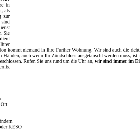
me in
, als
g zur
 sind
ienst
n Sie
dient
Ihrer
ion kommt niemand in Ihre Further Wohnung. Wir sind auch die richtig
en Händen, auch wenn Ihr Zündschloss ausgetauscht werden muss, ist un
geschlossen. Rufen Sie uns rund um die Uhr an,
wir sind immer im Ei
rnis.
)
 Ort
indern
oder KESO