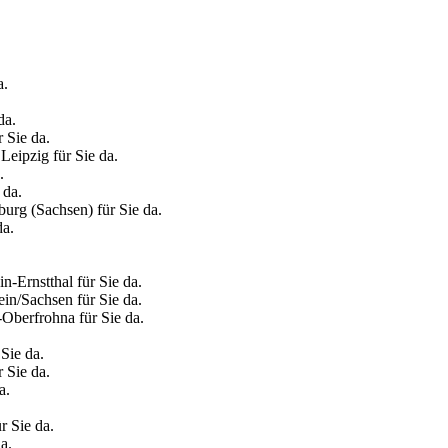
a.
da.
 Sie da.
Leipzig für Sie da.
.
 da.
burg (Sachsen) für Sie da.
da.
n-Ernstthal für Sie da.
ein/Sachsen für Sie da.
-Oberfrohna für Sie da.
 Sie da.
 Sie da.
a.
r Sie da.
a.