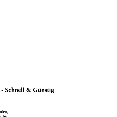
 - Schnell & Günstig
nden,
t für