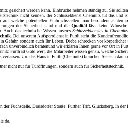
itz gesichert werden kann. Einbrüche nehmen ständig zu, Sie sollten
eitstechnik nicht kennen, der Schlüsseldienst Chemnitz tut das und i
 auf welche potentiellen Einbruchsstellen man besonders achten s
rderungen der Sicherheit stand und die
Qualität
lässt keine Wünsche 
rn. Auch das technische Wissen unseres
Schlüsseldienstes in Chemnitz
echnik
. Bei unserem Aufsperrdienst in Furth steht die Kundenfreundlich
 in Gefahr, sondern auch Ihr Leben. Diebe schrecken vor körperlicher 
nfach unverbindlich beratenund wir erklären Ihnen gerne vor Ort in Furt
nitz-Furth ist Gold wert, die Mitarbeiter wissen genau, welche Sicheru
verlassen. Um das Haus in Furth (Chemnitz) brauchen Sie sich dann nic
ner nicht nur für Türöffnungen, sondern auch für Sicherheitstechnik.
n der Fuchsdelle, Draisdorfer Straße, Further Trift, Glücksberg, In der 
ie da.