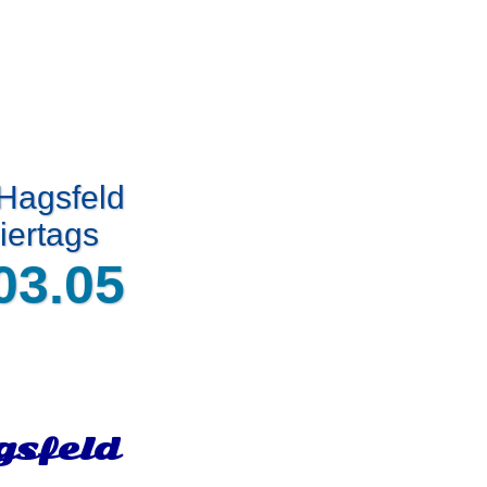
 Hagsfeld
iertags
03.05
gsfeld