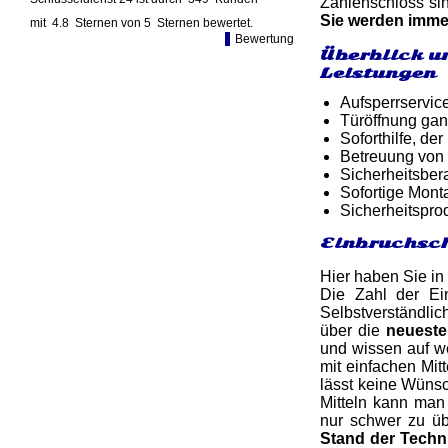
Zahlenschloss sin
Sie werden imm
mit
4.8
Sternen von
5
Sternen bewertet.
Bewertung
Überblick u
Leistungen
Aufsperrservic
Türöffnung gan
Soforthilfe, d
Betreuung von
Sicherheitsber
Sofortige Mon
Sicherheitspro
Einbruchsch
Hier haben Sie in
Die Zahl der Ein
Selbstverständlic
über die
neueste
und wissen auf w
mit einfachen Mit
lässt keine Wünsc
Mitteln kann man
nur schwer zu üb
Stand der Techn