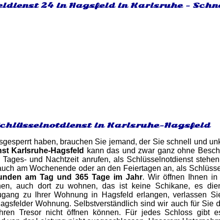
ldienst 24 in Hagsfeld in Karlsruhe - Schn
Schlüsselnotdienst in Karlsruhe-Hagsfeld
gesperrt haben, brauchen Sie jemand, der Sie schnell und unk
nst Karlsruhe-Hagsfeld
kann das und zwar ganz ohne Beschä
r Tages- und Nachtzeit anrufen, als Schlüsselnotdienst steh
uch am Wochenende oder an den Feiertagen an, als Schlüsselno
unden am Tag und 365 Tage im Jahr
. Wir öffnen Ihnen i
n, auch dort zu wohnen, das ist keine Schikane, es dient 
ugang zu Ihrer Wohnung in Hagsfeld erlangen, verlassen Si
agsfelder Wohnung. Selbstverständlich sind wir auch für Sie da
hren Tresor nicht öffnen können. Für jedes Schloss gibt 