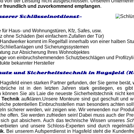
d von der Leistung nicht ausgeschlossen. Unserem Unternehmen 
er freundlich und zuvorkommend empfangen
.
nserer Schlüsselnotdienst-
e für Haus- und Wohnungstüren, Kfz, Safes, usw.
z ohne Schäden (bei einfachem Zufallen der Tür)
er Handwerker kommt im Regelfall innerhalb von einer halben St
 Schließanlagen und Sicherungssystemen
atung zur Absicherung Ihres Wohnobjektes
tage von einbruchshemmenden Schutzbeschlägen und Profilzyl
dukte bekannter Hersteller
utz und Sicherheitstechnik in Hagsfeld (K
 Hagsfeld einen starken Partner gefunden, der Sie gerne berät,
brüche ist in den letzten Jahren stark gestiegen, es gibt
h können Sie als Laie die neueste Sicherheitstechnik nicht k
 Technik
aufklären.Unsere Monteure sind gut geschult und w
elche potentiellen Einbruchsstellen man besonders achten so
teln sicherer werden, wir zeigen wie. Wir verwenden nur Produ
he offen. Sie werden zufrieden sein! Dabei muss auch der Prei
 sich gut absichern. Auch das technische Wissen unseres
Sch
erbieten und unsere Schloss-Experten sind durch regelmäß
ik
. Bei unserem Aufsperrdienst in Hagsfeld steht die Kundenfre