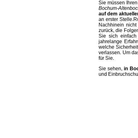
Sie müssen Ihren
Bochum-Altenbo
auf dem aktuelle
an erster Stelle.
Nachhinein nicht
zurück, die Folge
Sie sich einfach
jahrelange Erfah
welche Sicherhei
verlassen. Um das
für Sie.
Sie sehen,
in Bo
und Einbruchschu