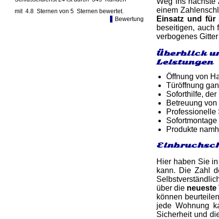
Weg ins nächste A
einem Zahlenschl
mit
4.8
Sternen von
5
Sternen bewertet.
Einsatz und für
Bewertung
beseitigen, auch
verbogenes Gitter
Überblick u
Leistungen
Öffnung von Ha
Türöffnung gan
Soforthilfe, d
Betreuung von
Professionelle
Sofortmontage 
Produkte namh
Einbruchsch
Hier haben Sie in
kann. Die Zahl de
Selbstverständlic
über die
neueste
können beurteilen
jede Wohnung kan
Sicherheit und d