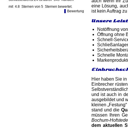
auch wenn Ihr Zün
eine Lösung, auc
mit
4.8
Sternen von
5
Sternen bewertet.
ist kein Auftrag zu
Bewertung
Unsere Leis
Notöffnung von
Öffnung ohne B
Schnell-Service
Schließanlagen
Sicherheitsber
Schnelle Monta
Markenprodukt
Einbruchsch
Hier haben Sie in
Einbrecher rüsten
Selbstverständlic
und ist auch in d
ausgebildet und w
kleinen „Festung“ 
stand und die
Qua
müssen Ihren Gel
Bochum-Hofstede
dem aktuellen S