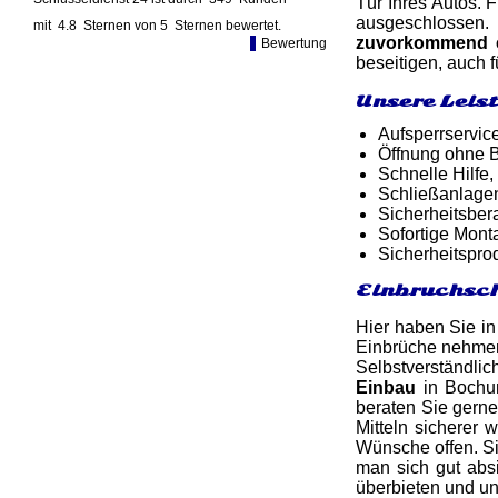
Tür Ihres Autos. 
ausgeschlossen. 
mit
4.8
Sternen von
5
Sternen bewertet.
zuvorkommend 
Bewertung
beseitigen, auch 
Unsere Leis
Aufsperrservic
Öffnung ohne B
Schnelle Hilfe,
Schließanlage
Sicherheitsber
Sofortige Mon
Sicherheitspro
Einbruchsch
Hier haben Sie in
Einbrüche nehmen 
Selbstverständlic
Einbau
in Bochum
beraten Sie gern
Mitteln sicherer
Wünsche offen. Si
man sich gut abs
überbieten und u