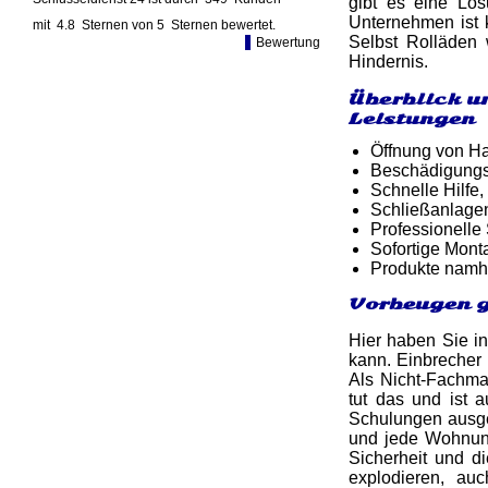
gibt es eine Lö
Unternehmen ist k
mit
4.8
Sternen von
5
Sternen bewertet.
Selbst Rolläden 
Bewertung
Hindernis.
Überblick u
Leistungen
Öffnung von Ha
Beschädigungsf
Schnelle Hilfe,
Schließanlage
Professionelle
Sofortige Mon
Produkte namh
Vorbeugen g
Hier haben Sie in
kann. Einbrecher 
Als Nicht-Fachma
tut das und ist 
Schulungen ausge
und jede Wohnung
Sicherheit und d
explodieren, au