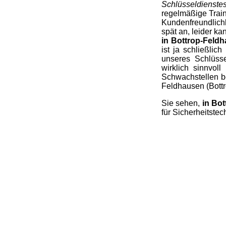
Schlüsseldienste
regelmäßige Trai
Kundenfreundlichk
spät an, leider k
in Bottrop-Feldh
ist ja schließlic
unseres Schlüsse
wirklich sinnvol
Schwachstellen b
Feldhausen (Bottr
Sie sehen,
in Bot
für Sicherheitstec